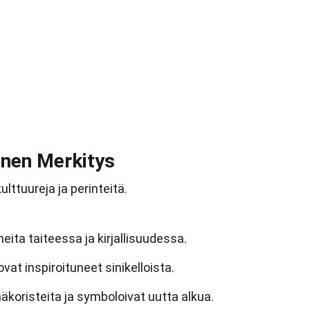
rinen Merkitys
ulttuureja ja perinteitä.
heita taiteessa ja kirjallisuudessa.
t ovat inspiroituneet sinikelloista.
ääkoristeita ja symboloivat uutta alkua.