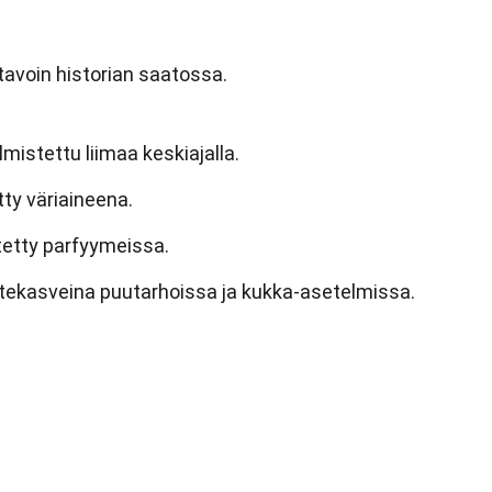
 tavoin historian saatossa.
lmistettu liimaa keskiajalla.
tty väriaineena.
tetty parfyymeissa.
istekasveina puutarhoissa ja kukka-asetelmissa.