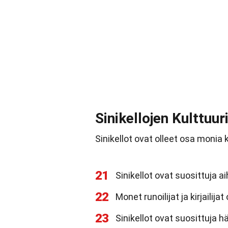
Sinikellojen Kulttuu
Sinikellot ovat olleet osa monia k
21
Sinikellot ovat suosittuja ai
22
Monet runoilijat ja kirjailija
23
Sinikellot ovat suosittuja h