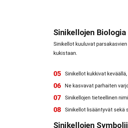
Sinikellojen Biologia
Sinikellot kuuluvat parsakasvien
kukistaan.
05
Sinikellot kukkivat kevääll
06
Ne kasvavat parhaiten varj
07
Sinikellojen tieteellinen ni
08
Sinikellot lisääntyvät sekä 
Sinikellojen Symboli