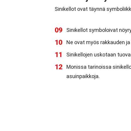
Sinikellot ovat täynnä symboliikk
09
Sinikellot symboloivat nöyryy
10
Ne ovat myös rakkauden ja 
11
Sinikellojen uskotaan tuova
12
Monissa tarinoissa sinikell
asuinpaikkoja.