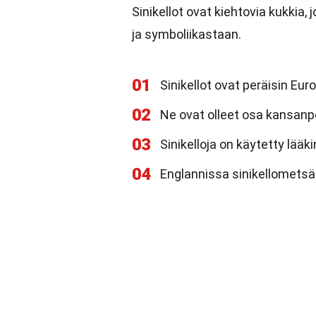
Sinikellot ovat kiehtovia kukkia,
ja symboliikastaan.
01
Sinikellot ovat peräisin Eur
02
Ne ovat olleet osa kansanp
03
Sinikelloja on käytetty lääkin
04
Englannissa sinikellometsät