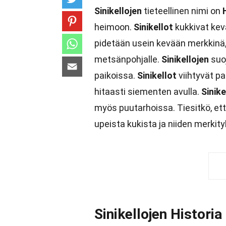
Sinikellojen
tieteellinen nimi on
heimoon.
Sinikellot
kukkivat kev
pidetään usein kevään merkkinä,
metsänpohjalle.
Sinikellojen
suoj
paikoissa.
Sinikellot
viihtyvät pa
hitaasti siementen avulla.
Sinike
myös puutarhoissa. Tiesitkö, et
upeista kukista ja niiden merkity
Sinikellojen Historia