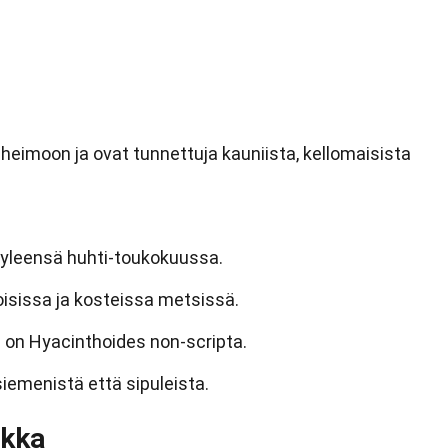
 heimoon ja ovat tunnettuja kauniista, kellomaisista
ä, yleensä huhti-toukokuussa.
oisissa ja kosteissa metsissä.
mi on Hyacinthoides non-scripta.
siemenistä että sipuleista.
ikka