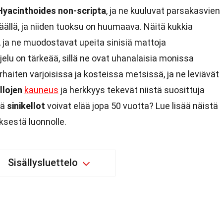
Hyacinthoides non-scripta
, ja ne kuuluvat parsakasvien
äällä, ja niiden tuoksu on huumaava. Näitä kukkia
 ja ne muodostavat upeita sinisiä mattoja
elu on tärkeää, sillä ne ovat uhanalaisia monissa
rhaiten varjoisissa ja kosteissa metsissä, ja ne leviävät
llojen
kauneus
ja herkkyys tekevät niistä suosittuja
tä
sinikellot
voivat elää jopa 50 vuotta? Lue lisää näistä
ksestä luonnolle.
Sisällysluettelo