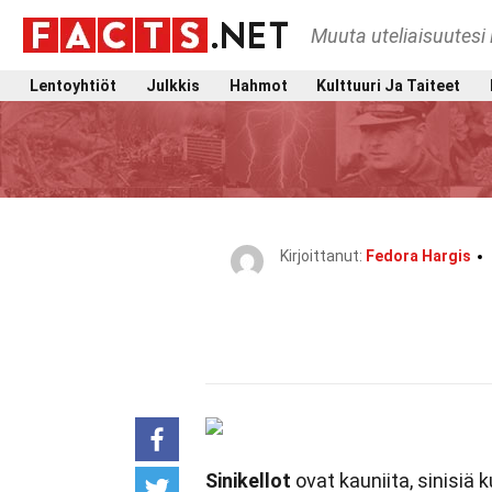
Muuta uteliaisuutesi 
Lentoyhtiöt
Julkkis
Hahmot
Kulttuuri Ja Taiteet
Kirjoittanut:
Fedora Hargis
Sinikellot
ovat kauniita, sinisiä k