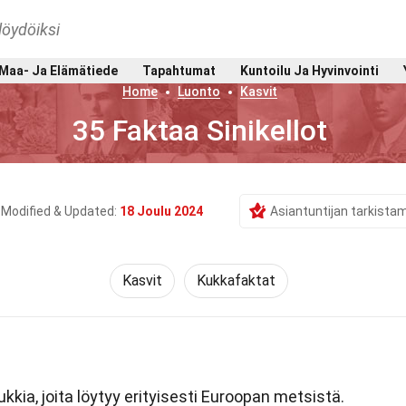
löydöiksi
Maa- Ja Elämätiede
Tapahtumat
Kuntoilu Ja Hyvinvointi
Home
Luonto
Kasvit
35 Faktaa Sinikellot
Modified & Updated:
18 Joulu 2024
Asiantuntijan tarkista
Kasvit
Kukkafaktat
ukkia, joita löytyy erityisesti Euroopan metsistä.