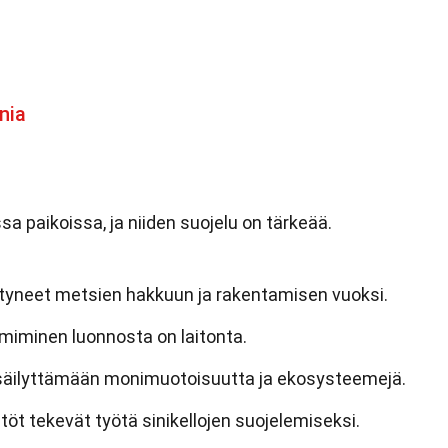
nia
sa paikoissa, ja niiden suojelu on tärkeää.
tyneet metsien hakkuun ja rakentamisen vuoksi.
imiminen luonnosta on laitonta.
a säilyttämään monimuotoisuutta ja ekosysteemejä.
öt tekevät työtä sinikellojen suojelemiseksi.