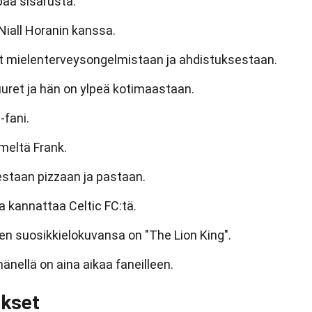
aa sisarusta.
Niall Horanin kanssa.
t mielenterveysongelmistaan ja ahdistuksestaan.
juuret ja hän on ylpeä kotimaastaan.
-fani.
meltä Frank.
staan pizzaan ja pastaan.
ja kannattaa Celtic FC:tä.
en suosikkielokuvansa on "The Lion King".
hänellä on aina aikaa faneilleen.
ukset