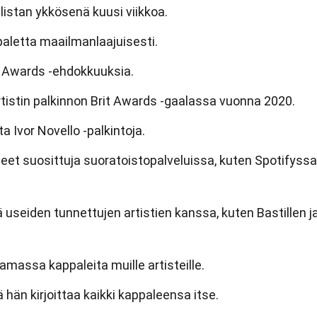
ilistan ykkösenä kuusi viikkoa.
paletta maailmanlaajuisesti.
t Awards -ehdokkuuksia.
tistin palkinnon Brit Awards -gaalassa vuonna 2020.
 Ivor Novello -palkintoja.
eet suosittuja suoratoistopalveluissa, kuten Spotifyssa
 useiden tunnettujen artistien kanssa, kuten Bastillen j
amassa kappaleita muille artisteille.
ä hän kirjoittaa kaikki kappaleensa itse.