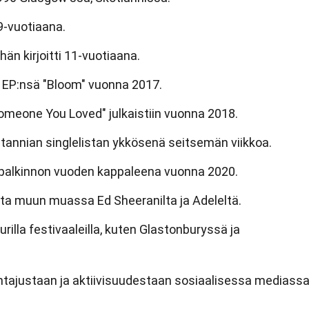
 9-vuotiaana.
n kirjoitti 11-vuotiaana.
 EP:nsä "Bloom" vuonna 2017.
omeone You Loved" julkaistiin vuonna 2018.
itannian singlelistan ykkösenä seitsemän viikkoa.
 -palkinnon vuoden kappaleena vuonna 2020.
ota muun muassa Ed Sheeranilta ja Adeleltä.
urilla festivaaleilla, kuten Glastonburyssä ja
tajustaan ja aktiivisuudestaan sosiaalisessa mediassa