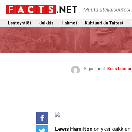
Muuta uteliaisuutesi 
Lentoyhtiöt
Julkkis
Hahmot
Kulttuuri Ja Taiteet
Kirjoittanut:
Bess Leona
Lewis Hamilton
on yksi kaikkien