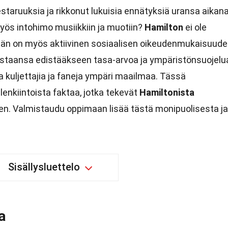
taruuksia ja rikkonut lukuisia ennätyksiä uransa aikana
myös intohimo musiikkiin ja muotiin?
Hamilton
ei ole
 hän on myös aktiivinen sosiaalisen oikeudenmukaisuud
ustaansa edistääkseen tasa-arvoa ja ympäristönsuojelu
a kuljettajia ja faneja ympäri maailmaa. Tässä
enkiintoista faktaa, jotka tekevät
Hamiltonista
isen. Valmistaudu oppimaan lisää tästä monipuolisesta ja
Sisällysluettelo
a