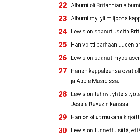
22
Albumi oli Britannian album
23
Albumi myi yli miljoona kap
24
Lewis on saanut useita Bri
25
Hän voitti parhaan uuden ar
26
Lewis on saanut myös useita
27
Hänen kappaleensa ovat oll
ja Apple Musicissa.
28
Lewis on tehnyt yhteistyötä
Jessie Reyezin kanssa.
29
Hän on ollut mukana kirjoitt
30
Lewis on tunnettu siitä, ett