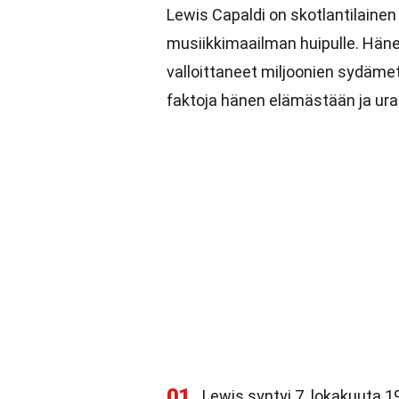
Lewis Capaldi on skotlantilainen 
musiikkimaailman huipulle. Häne
valloittaneet miljoonien sydäme
faktoja hänen elämästään ja ura
01
Lewis syntyi 7. lokakuuta 