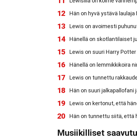
11
Lewisilla on kolme vanhemp
12
Hän on hyvä ystävä laulaja 
13
Lewis on avoimesti puhunu
14
Hänellä on skotlantilaiset 
15
Lewis on suuri Harry Potter 
16
Hänellä on lemmikkikoira ni
17
Lewis on tunnettu rakkaude
18
Hän on suuri jalkapallofani 
19
Lewis on kertonut, että hän
20
Hän on tunnettu siitä, että 
Musiikilliset saavut