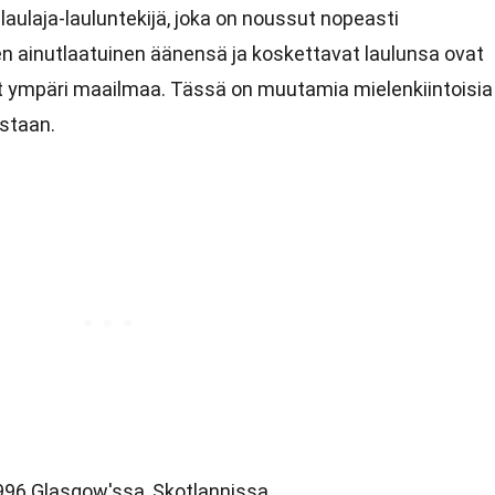
laulaja-lauluntekijä, joka on noussut nopeasti
n ainutlaatuinen äänensä ja koskettavat laulunsa ovat
t ympäri maailmaa. Tässä on muutamia mielenkiintoisia
staan.
1996 Glasgow'ssa, Skotlannissa.