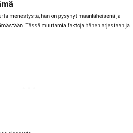
lämä
urta menestystä, hän on pysynyt maanläheisenä ja
ämästään. Tässä muutamia faktoja hänen arjestaan ja