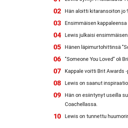
02
Hän aloitti kitaransoiton jo
03
Ensimmäisen kappaleensa hä
04
Lewis julkaisi ensimmäisen
05
Hänen läpimurtohittinsä "S
06
"Someone You Loved" oli Br
07
Kappale voitti Brit Awards
08
Lewis on saanut inspiraati
09
Hän on esiintynyt useilla su
Coachellassa.
10
Lewis on tunnettu huumorin