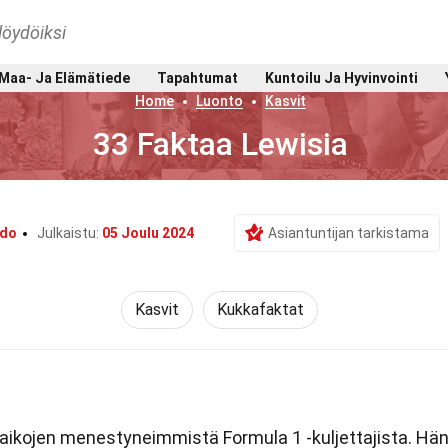
löydöiksi
Maa- Ja Elämätiede
Tapahtumat
Kuntoilu Ja Hyvinvointi
Home
Luonto
Kasvit
33 Faktaa Lewisia
rdo
Julkaistu:
05 Joulu 2024
Asiantuntijan tarkistama
Kasvit
Kukkafaktat
 aikojen menestyneimmistä Formula 1 -kuljettajista. Hä