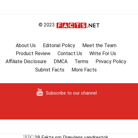
© 2023
About Us
Editorial Policy
Meet the Team
Product Review
Contact Us
Write For Us
Affiliate Disclosure
DMCA
Terms
Privacy Policy
Submit Facts
More Facts
Subscribe to our channel
🇩🇰 28 Fakta om Djævlens vandrestok