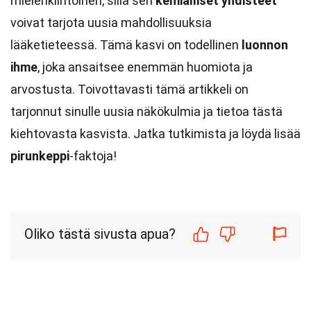
mielenkiintoinen, sillä sen
kemialliset yhdisteet
voivat tarjota uusia mahdollisuuksia
lääketieteessä. Tämä kasvi on todellinen
luonnon
ihme
, joka ansaitsee enemmän huomiota ja
arvostusta. Toivottavasti tämä artikkeli on
tarjonnut sinulle uusia näkökulmia ja tietoa tästä
kiehtovasta kasvista. Jatka tutkimista ja löydä lisää
pirunkeppi
-faktoja!
Oliko tästä sivusta apua?