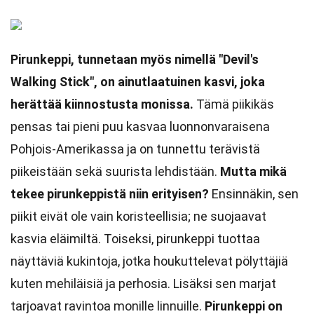
Pirunkeppi, tunnetaan myös nimellä "Devil's
Walking Stick", on ainutlaatuinen kasvi, joka
herättää kiinnostusta monissa.
Tämä piikikäs
pensas tai pieni puu kasvaa luonnonvaraisena
Pohjois-Amerikassa ja on tunnettu terävistä
piikeistään sekä suurista lehdistään.
Mutta mikä
tekee pirunkeppistä niin erityisen?
Ensinnäkin, sen
piikit eivät ole vain koristeellisia; ne suojaavat
kasvia eläimiltä. Toiseksi, pirunkeppi tuottaa
näyttäviä kukintoja, jotka houkuttelevat pölyttäjiä
kuten mehiläisiä ja perhosia. Lisäksi sen marjat
tarjoavat ravintoa monille linnuille.
Pirunkeppi on