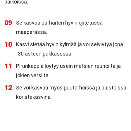
paikoissa.
09
Se kasvaa parhaiten hyvin ojitetussa
maaperässä.
10
Kasvi sietää hyvin kylmää ja voi selviytyä jopa
-30 asteen pakkasessa.
11
Pirunkeppiä löytyy usein metsien reunoilta ja
jokien varsilta.
12
Se voi kasvaa myös puutarhoissa ja puistoissa
koristekasvina.