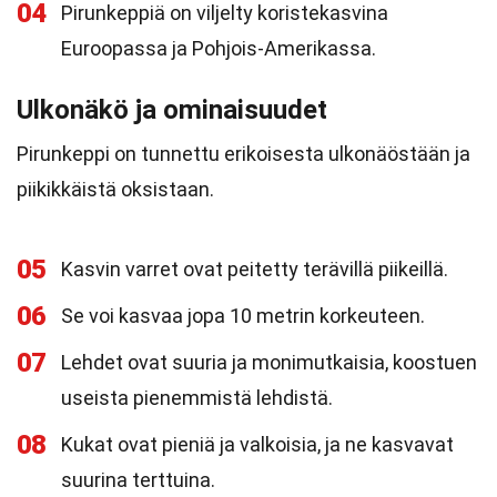
04
Pirunkeppiä on viljelty koristekasvina
Euroopassa ja Pohjois-Amerikassa.
Ulkonäkö ja ominaisuudet
Pirunkeppi on tunnettu erikoisesta ulkonäöstään ja
piikikkäistä oksistaan.
05
Kasvin varret ovat peitetty terävillä piikeillä.
06
Se voi kasvaa jopa 10 metrin korkeuteen.
07
Lehdet ovat suuria ja monimutkaisia, koostuen
useista pienemmistä lehdistä.
08
Kukat ovat pieniä ja valkoisia, ja ne kasvavat
suurina terttuina.