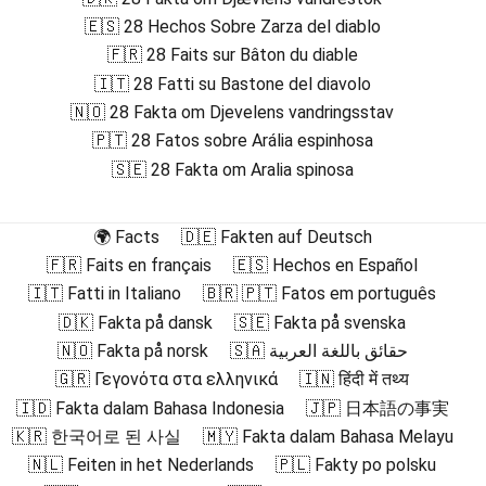
🇪🇸 28 Hechos Sobre Zarza del diablo
🇫🇷 28 Faits sur Bâton du diable
🇮🇹 28 Fatti su Bastone del diavolo
🇳🇴 28 Fakta om Djevelens vandringsstav
🇵🇹 28 Fatos sobre Arália espinhosa
🇸🇪 28 Fakta om Aralia spinosa
🌍 Facts
🇩🇪 Fakten auf Deutsch
🇫🇷 Faits en français
🇪🇸 Hechos en Español
🇮🇹 Fatti in Italiano
🇧🇷 🇵🇹 Fatos em português
🇩🇰 Fakta på dansk
🇸🇪 Fakta på svenska
🇳🇴 Fakta på norsk
🇸🇦 حقائق باللغة العربية
🇬🇷 Γεγονότα στα ελληνικά
🇮🇳 हिंदी में तथ्य
🇮🇩 Fakta dalam Bahasa Indonesia
🇯🇵 日本語の事実
🇰🇷 한국어로 된 사실
🇲🇾 Fakta dalam Bahasa Melayu
🇳🇱 Feiten in het Nederlands
🇵🇱 Fakty po polsku