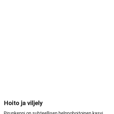
Hoito ja viljely
Pirunkeppi on suhteellisen helppohoitoinen kasvi,