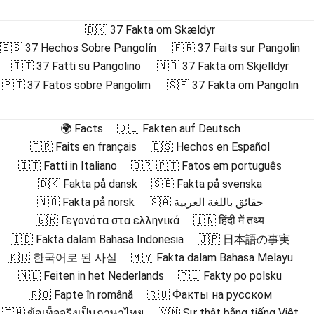
🇩🇰 37 Fakta om Skældyr
🇪🇸 37 Hechos Sobre Pangolín
🇫🇷 37 Faits sur Pangolin
🇮🇹 37 Fatti su Pangolino
🇳🇴 37 Fakta om Skjelldyr
🇵🇹 37 Fatos sobre Pangolim
🇸🇪 37 Fakta om Pangolin
🌍 Facts
🇩🇪 Fakten auf Deutsch
🇫🇷 Faits en français
🇪🇸 Hechos en Español
🇮🇹 Fatti in Italiano
🇧🇷 🇵🇹 Fatos em português
🇩🇰 Fakta på dansk
🇸🇪 Fakta på svenska
🇳🇴 Fakta på norsk
🇸🇦 حقائق باللغة العربية
🇬🇷 Γεγονότα στα ελληνικά
🇮🇳 हिंदी में तथ्य
🇮🇩 Fakta dalam Bahasa Indonesia
🇯🇵 日本語の事実
🇰🇷 한국어로 된 사실
🇲🇾 Fakta dalam Bahasa Melayu
🇳🇱 Feiten in het Nederlands
🇵🇱 Fakty po polsku
🇷🇴 Fapte în română
🇷🇺 Факты на русском
🇹🇭 ข้อเท็จจริงเป็นภาษาไทย
🇻🇳 Sự thật bằng tiếng Việt