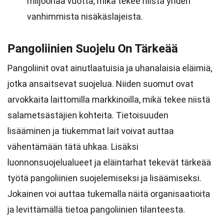
miljoonaa vuotta, mikä tekee niistä yhden
vanhimmista nisäkäslajeista.
Pangoliinien Suojelu On Tärkeää
Pangoliinit ovat ainutlaatuisia ja uhanalaisia eläimiä,
jotka ansaitsevat suojelua. Niiden suomut ovat
arvokkaita laittomilla markkinoilla, mikä tekee niistä
salametsästäjien kohteita. Tietoisuuden
lisääminen ja tiukemmat lait voivat auttaa
vähentämään tätä uhkaa. Lisäksi
luonnonsuojelualueet ja eläintarhat tekevät tärkeää
työtä pangoliinien suojelemiseksi ja lisäämiseksi.
Jokainen voi auttaa tukemalla näitä organisaatioita
ja levittämällä tietoa pangoliinien tilanteesta.