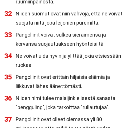
ruumiinpainosta.
32
Niiden suomut ovat niin vahvoja, että ne voivat
suojata niitä jopa leijonien puremilta.
33
Pangoliinit voivat sulkea sieraimensa ja
korvansa suojautuakseen hyönteisiltä.
34
Ne voivat uida hyvin ja ylittää jokia etsiessään
ruokaa.
35
Pangoliinit ovat erittäin hiljaisia eläimiä ja
liikkuvat lähes äänettömästi.
36
Niiden nimi tulee malaijinkielisestä sanasta
"pengguling", joka tarkoittaa "rullautujaa".
37
Pangoliinit ovat olleet olemassa yli 80