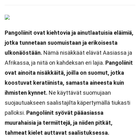
Pangoliinit ovat kiehtovia ja ainutlaatuisia eläimiä,
jotka tunnetaan suomuistaan ja erikoisesta
ulkonäöstään.
Nämä nisäkkäät elävät Aasiassa ja
Afrikassa, ja niitä on kahdeksan eri lajia.
Pangoliinit
ovat ainoita nisäkkäitä, joilla on suomut, jotka
koostuvat keratiinista, samasta aineesta kuin
ihmisten kynnet.
Ne käyttävät suomujaan
suojautuakseen saalistajilta käpertymällä tiukasti
palloksi.
Pangoliinit syövät pääasiassa
muurahaisia ja termiittejä, ja niiden pitkät,
tahmeat kielet auttavat saalistuksessa.