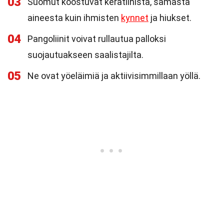
03
Suomut koostuvat keratiinista, samasta
aineesta kuin ihmisten
kynnet
ja hiukset.
04
Pangoliinit voivat rullautua palloksi
suojautuakseen saalistajilta.
05
Ne ovat yöeläimiä ja aktiivisimmillaan yöllä.