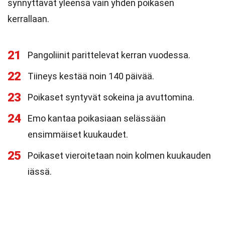
synnyttävät yleensä vain yhden poikasen
kerrallaan.
21
Pangoliinit parittelevat kerran vuodessa.
22
Tiineys kestää noin 140 päivää.
23
Poikaset syntyvät sokeina ja avuttomina.
24
Emo kantaa poikasiaan selässään
ensimmäiset kuukaudet.
25
Poikaset vieroitetaan noin kolmen kuukauden
iässä.