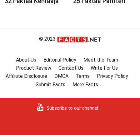
32 Faktaa Kehrääjä
25 Faktaa Pantteri
© 2023
About Us
Editorial Policy
Meet the Team
Product Review
Contact Us
Write For Us
Affiliate Disclosure
DMCA
Terms
Privacy Policy
Submit Facts
More Facts
Subscribe to our channel