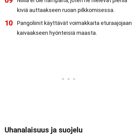
09
Niillä ei ole hampaita, joten ne nielevät pieniä
kiviä auttaakseen ruoan pilkkomisessa.
10
Pangoliinit käyttävät voimakkaita eturaajojaan
kaivaakseen hyönteisiä maasta.
Uhanalaisuus ja suojelu