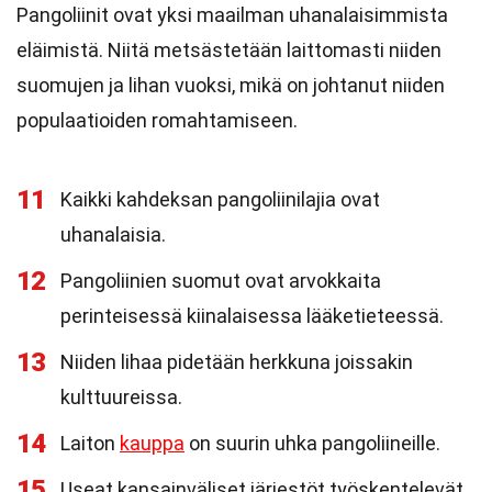
Pangoliinit ovat yksi maailman uhanalaisimmista
eläimistä. Niitä metsästetään laittomasti niiden
suomujen ja lihan vuoksi, mikä on johtanut niiden
populaatioiden romahtamiseen.
11
Kaikki kahdeksan pangoliinilajia ovat
uhanalaisia.
12
Pangoliinien suomut ovat arvokkaita
perinteisessä kiinalaisessa lääketieteessä.
13
Niiden lihaa pidetään herkkuna joissakin
kulttuureissa.
14
Laiton
kauppa
on suurin uhka pangoliineille.
15
Useat kansainväliset järjestöt työskentelevät