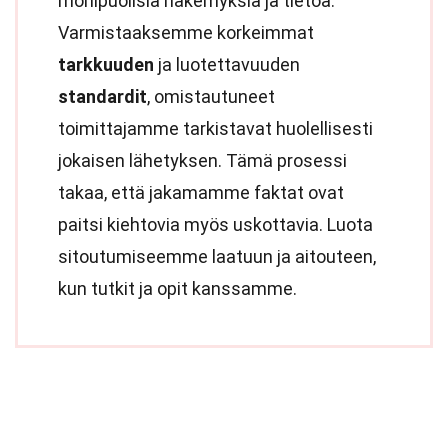
monipuolisia näkemyksiä ja tietoa.
Varmistaaksemme korkeimmat
tarkkuuden
ja luotettavuuden
standardit
, omistautuneet
toimittajamme tarkistavat huolellisesti
jokaisen lähetyksen. Tämä prosessi
takaa, että jakamamme faktat ovat
paitsi kiehtovia myös uskottavia. Luota
sitoutumiseemme laatuun ja aitouteen,
kun tutkit ja opit kanssamme.