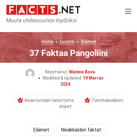
Muuta uteliaisuutesi löydöiksi
Home
Luonto
Eläimet
37 Faktaa Pangoliini
Kirjoittanut:
Malena Bova
Modified & Updated:
19 Marras
2024
Asiantuntijan tarkistama
Toimitukselliset
ohjeet
Eläimet
Nisäkkäiden faktat