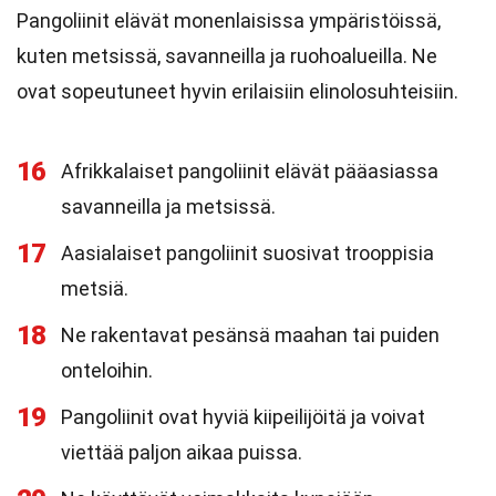
Pangoliinit elävät monenlaisissa ympäristöissä,
kuten metsissä, savanneilla ja ruohoalueilla. Ne
ovat sopeutuneet hyvin erilaisiin elinolosuhteisiin.
16
Afrikkalaiset pangoliinit elävät pääasiassa
savanneilla ja metsissä.
17
Aasialaiset pangoliinit suosivat trooppisia
metsiä.
18
Ne rakentavat pesänsä maahan tai puiden
onteloihin.
19
Pangoliinit ovat hyviä kiipeilijöitä ja voivat
viettää paljon aikaa puissa.