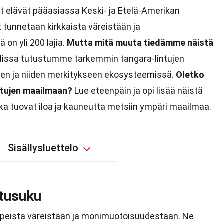
ut elävät pääasiassa Keski- ja Etelä-Amerikan
 tunnetaan kirkkaista väreistään ja
 on yli 200 lajia.
Mutta mitä muuta tiedämme näistä
lissa tutustumme tarkemmin tangara-lintujen
een ja niiden merkitykseen ekosysteemissä.
Oletko
ntujen maailmaan?
Lue eteenpäin ja opi lisää näistä
tka tuovat iloa ja kauneutta metsiin ympäri maailmaa.
Sisällysluettelo
ntusuku
 upeista väreistään ja monimuotoisuudestaan. Ne