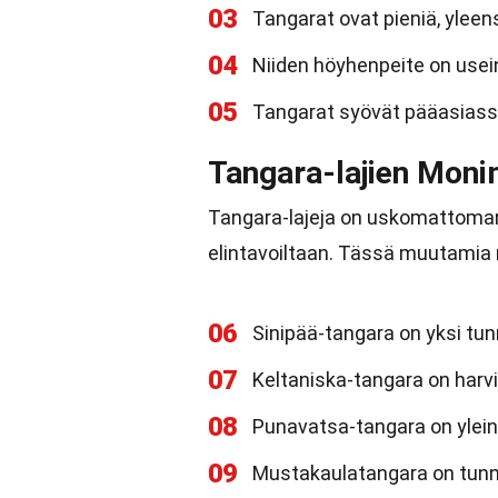
03
Tangarat ovat pieniä, yleen
04
Niiden höyhenpeite on usei
05
Tangarat syövät pääasiassa
Tangara-lajien Mon
Tangara-lajeja on uskomattoman p
elintavoiltaan. Tässä muutamia m
06
Sinipää-tangara on yksi tun
07
Keltaniska-tangara on harvi
08
Punavatsa-tangara on ylein
09
Mustakaulatangara on tunn