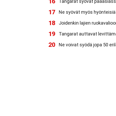
16
Tangarat syövät pääasiass
17
Ne syövät myös hyönteisiä 
18
Joidenkin lajien ruokavalioo
19
Tangarat auttavat levittä
20
Ne voivat syödä jopa 50 eril