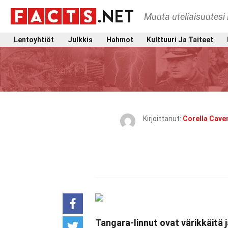
Muuta uteliaisuutesi 
Lentoyhtiöt
Julkkis
Hahmot
Kulttuuri Ja Taiteet
Kirjoittanut:
Corella Cave
Tangara-linnut ovat värikkäitä 