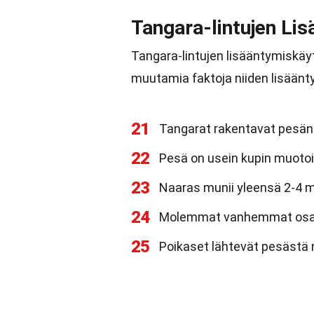
Tangara-lintujen Li
Tangara-lintujen lisääntymiskäy
muutamia faktoja niiden lisäänt
21
Tangarat rakentavat pesäns
22
Pesä on usein kupin muotoin
23
Naaras munii yleensä 2-4 
24
Molemmat vanhemmat osalli
25
Poikaset lähtevät pesästä n