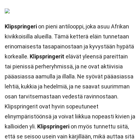
Klipspringeri
on pieni antilooppi, joka asuu Afrikan
kivikkoisilla alueilla. Tämä ketterä eläin tunnetaan
erinomaisesta tasapainostaan ja kyvystään hypätä
korkealle.
Klipspringerit
elävät yleensä pareittain
tai pienissä perheryhmissä, ja ne ovat aktiivisia
pääasiassa aamulla ja illalla. Ne syövät pääasiassa
lehtiä, kukkia ja hedelmiä, ja ne saavat suurimman
osan tarvitsemastaan vedestä ravinnostaan.
Klipspringerit ovat hyvin sopeutuneet
elinympäristöönsä ja voivat liikkua nopeasti kivien ja
kallioiden yli.
Klipspringeri
on myös tunnettu siitä,
että se seisoo usein vain kärjillään, mikä auttaa sitä