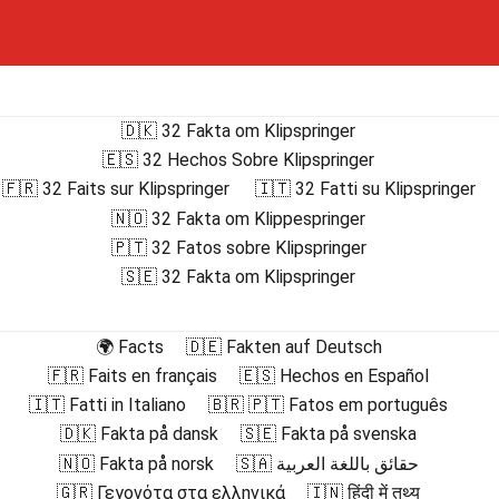
🇩🇰 32 Fakta om Klipspringer
🇪🇸 32 Hechos Sobre Klipspringer
🇫🇷 32 Faits sur Klipspringer
🇮🇹 32 Fatti su Klipspringer
🇳🇴 32 Fakta om Klippespringer
🇵🇹 32 Fatos sobre Klipspringer
🇸🇪 32 Fakta om Klipspringer
🌍 Facts
🇩🇪 Fakten auf Deutsch
🇫🇷 Faits en français
🇪🇸 Hechos en Español
🇮🇹 Fatti in Italiano
🇧🇷 🇵🇹 Fatos em português
🇩🇰 Fakta på dansk
🇸🇪 Fakta på svenska
🇳🇴 Fakta på norsk
🇸🇦 حقائق باللغة العربية
🇬🇷 Γεγονότα στα ελληνικά
🇮🇳 हिंदी में तथ्य