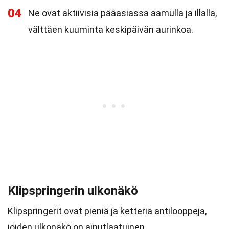
04
Ne ovat aktiivisia pääasiassa aamulla ja illalla,
välttäen kuuminta keskipäivän aurinkoa.
Klipspringerin ulkonäkö
Klipspringerit ovat pieniä ja ketteriä antilooppeja,
joiden ulkonäkö on ainutlaatuinen.