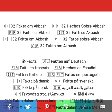
🇩🇰 32 Fakta om Akbash
🇪🇸 32 Hechos Sobre Akbash
🇫🇷 32 Faits sur Akbash
🇮🇹 32 Fatti su Akbash
🇳🇴 32 Fakta om Akbash
🇵🇹 32 Fatos sobre Akbash
🇸🇪 32 Fakta om Akbash
🌍 Facts
🇩🇪 Fakten auf Deutsch
🇫🇷 Faits en français
🇪🇸 Hechos en Español
🇮🇹 Fatti in Italiano
🇧🇷 🇵🇹 Fatos em português
🇩🇰 Fakta på dansk
🇸🇪 Fakta på svenska
🇳🇴 Fakta på norsk
🇸🇦 حقائق باللغة العربية
🇬🇷 Γεγονότα στα ελληνικά
🇮🇳 हिंदी में तथ्य
🇮🇩 Fakta dalam Bahasa Indonesia
🇯🇵 日本語の事実
🇰🇷 한국어로 된 사실
🇲🇾 Fakta dalam Bahasa Melayu