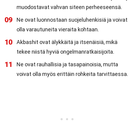
muodostavat vahvan siteen perheeseensä.
09
Ne ovat luonnostaan suojeluhenkisiä ja voivat
olla varautuneita vieraita kohtaan.
10
Akbashit ovat älykkäitä ja itsenäisiä, mikä
tekee niistä hyviä ongelmanratkaisijoita.
11
Ne ovat rauhallisia ja tasapainoisia, mutta
voivat olla myös erittäin rohkeita tarvittaessa.