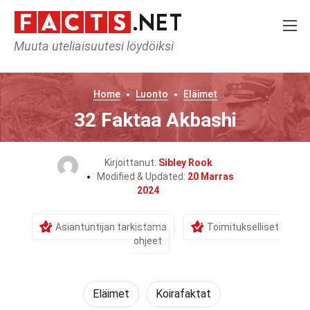
Muuta uteliaisuutesi löydöiksi
Home
Luonto
Eläimet
32 Faktaa Akbashi
Kirjoittanut:
Sibley Rook
Modified & Updated:
20 Marras
2024
Asiantuntijan tarkistama
Toimitukselliset
ohjeet
Eläimet
Koirafaktat