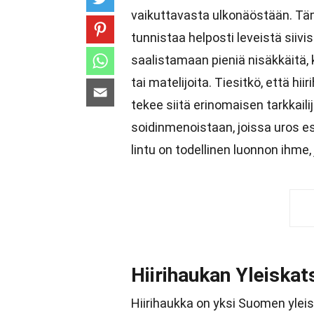
vaikuttavasta ulkonäöstään. Täm
tunnistaa helposti leveistä siiv
saalistamaan pieniä nisäkkäitä, k
tai matelijoita. Tiesitkö, että hi
tekee siitä erinomaisen tarkkailij
soidinmenoistaan, joissa uros e
lintu on todellinen luonnon ihm
Hiirihaukan Yleiskat
Hiirihaukka on yksi Suomen yleis