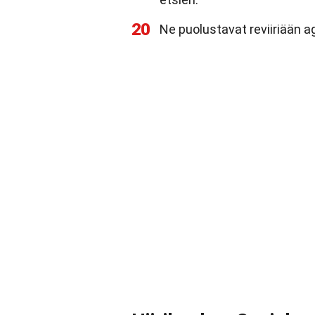
20
Ne puolustavat reviiriään a