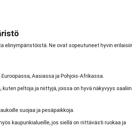
ristö
ta elinympäristöistä. Ne ovat sopeutuneet hyvin erilaisii
o Euroopassa, Aasiassa ja Pohjois-Afrikassa.
 kuten peltoja ja niittyjä, joissa on hyvä näkyvyys saaliin
aukoille suojaa ja pesäpaikkoja.
yös kaupunkialueille, jos siellä on riittävästi ruokaa ja