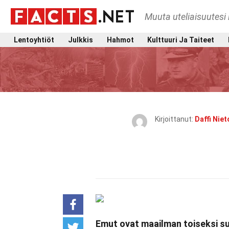
Muuta uteliaisuutesi 
Lentoyhtiöt
Julkkis
Hahmot
Kulttuuri Ja Taiteet
Kirjoittanut:
Daffi Niet
Emut ovat maailman toiseksi suur