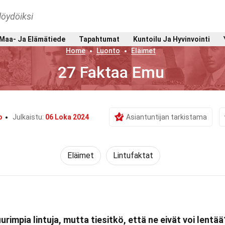
löydöiksi
Maa- Ja Elämätiede
Tapahtumat
Kuntoilu Ja Hyvinvointi
Home
Luonto
Eläimet
27 Faktaa Emu
o
Julkaistu:
06 Loka 2024
Asiantuntijan tarkistama
Eläimet
Lintufaktat
impia lintuja, mutta tiesitkö, että ne eivät voi lentää