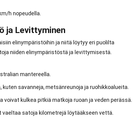
 km/h nopeudella.
ö ja Levittyminen
n elinympäristöihin ja niitä löytyy eri puolilta
ja niiden elinympäristöstä ja levittymisestä.
tralian mantereella.
, kuten savanneja, metsänreunoja ja ruohikkoalueita.
ja voivat kulkea pitkiä matkoja ruoan ja veden perässä.
 vaeltaa satoja kilometrejä löytääkseen vettä.