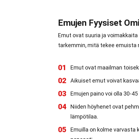
Emujen Fyysiset Om
Emut ovat suuria ja voimakkaita l
tarkemmin, mitä tekee emuista ni
01
Emut ovat maailman toiseksi
02
Aikuiset emut voivat kasvaa
03
Emujen paino voi olla 30-45 
04
Niiden höyhenet ovat pehme
lämpötilaa.
05
Emuilla on kolme varvasta 