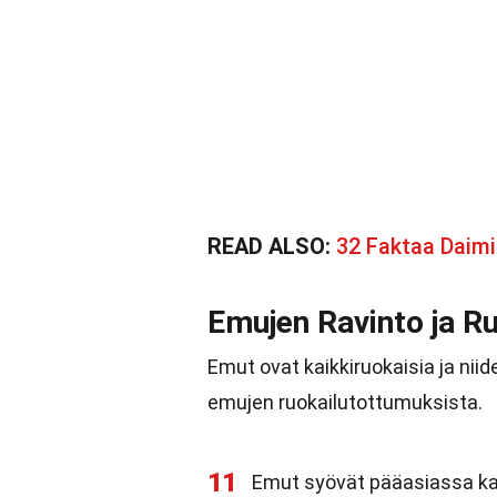
READ ALSO:
32 Faktaa Daimi
Emujen Ravinto ja R
Emut ovat kaikkiruokaisia ja ni
emujen ruokailutottumuksista.
11
Emut syövät pääasiassa kas