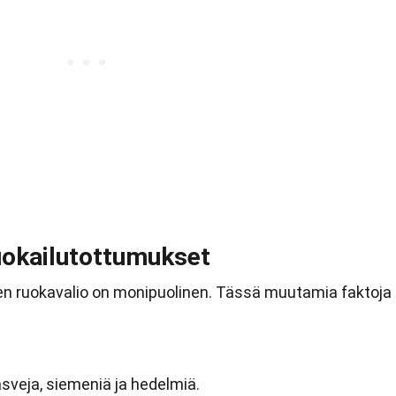
uokailutottumukset
iden ruokavalio on monipuolinen. Tässä muutamia faktoja
veja, siemeniä ja hedelmiä.