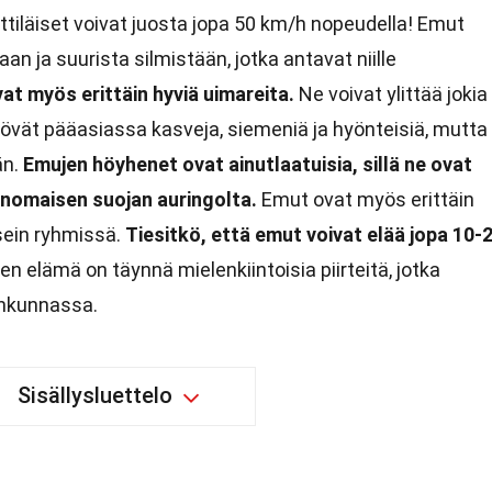
tiläiset voivat juosta jopa 50 km/h nopeudella! Emut
an ja suurista silmistään, jotka antavat niille
at myös erittäin hyviä uimareita.
Ne voivat ylittää jokia
yövät pääasiassa kasveja, siemeniä ja hyönteisiä, mutta
än.
Emujen höyhenet ovat ainutlaatuisia, sillä ne ovat
rinomaisen suojan auringolta.
Emut ovat myös erittäin
usein ryhmissä.
Tiesitkö, että emut voivat elää jopa 10-
en elämä on täynnä mielenkiintoisia piirteitä, jotka
äinkunnassa.
Sisällysluettelo