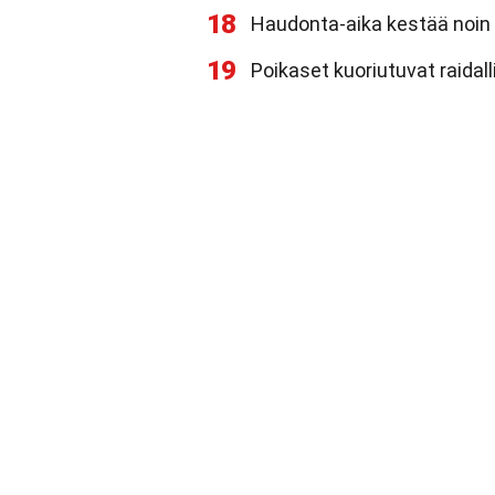
18
Haudonta-aika kestää noin 
19
Poikaset kuoriutuvat raidal