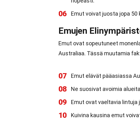
nopeasti.
06
Emut voivat juosta jopa 50
Emujen Elinympärist
Emut ovat sopeutuneet monenlaisii
Australiaa. Tässä muutamia fakto
07
Emut elävät pääasiassa Aus
08
Ne suosivat avoimia alueita
09
Emut ovat vaeltavia lintuja 
10
Kuivina kausina emut voivat