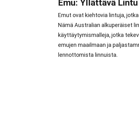
Emu: Yllättävä Lintu
Emut ovat kiehtovia lintuja, jotk
Nämä Australian alkuperäiset lin
käyttäytymismalleja, jotka tekev
emujen maailmaan ja paljastam
lennottomista linnuista.