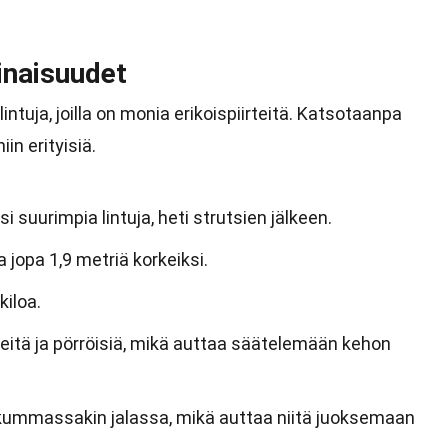
inaisuudet
intuja, joilla on monia erikoispiirteitä. Katsotaanpa
in erityisiä.
 suurimpia lintuja, heti strutsien jälkeen.
 jopa 1,9 metriä korkeiksi.
kiloa.
itä ja pörröisiä, mikä auttaa säätelemään kehon
kummassakin jalassa, mikä auttaa niitä juoksemaan