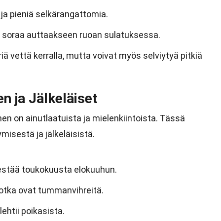
ja pieniä selkärangattomia.
ja soraa auttaakseen ruoan sulatuksessa.
ä vettä kerralla, mutta voivat myös selviytyä pitkiä
n ja Jälkeläiset
n on ainutlaatuista ja mielenkiintoista. Tässä
misestä ja jälkeläisistä.
estää toukokuusta elokuuhun.
otka ovat tummanvihreitä.
ehtii poikasista.