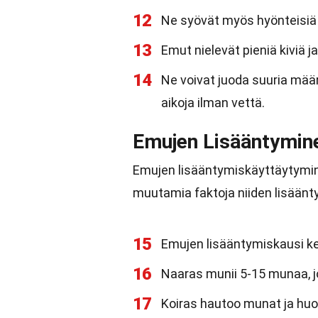
12
Ne syövät myös hyönteisiä 
13
Emut nielevät pieniä kiviä 
14
Ne voivat juoda suuria määri
aikoja ilman vettä.
Emujen Lisääntymine
Emujen lisääntymiskäyttäytymine
muutamia faktoja niiden lisäänty
15
Emujen lisääntymiskausi k
16
Naaras munii 5-15 munaa, j
17
Koiras hautoo munat ja huol