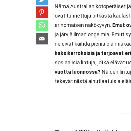
Nämä Australian kotoperäiset jät
ovat tunnettuja pitkästä kaulasta
erinomaisen näkökyvyn.
Emut ov
ja järviä ilman ongelmia. Emut s
ne eivät kaihda pieniä eläimiäkä
kaksikerroksisia ja tarjoavat e
sosiaalisia lintuja, jotka elävät 
vuotta luonnossa?
Näiden lintuj
tekevät niistä ainutlaatuisia el