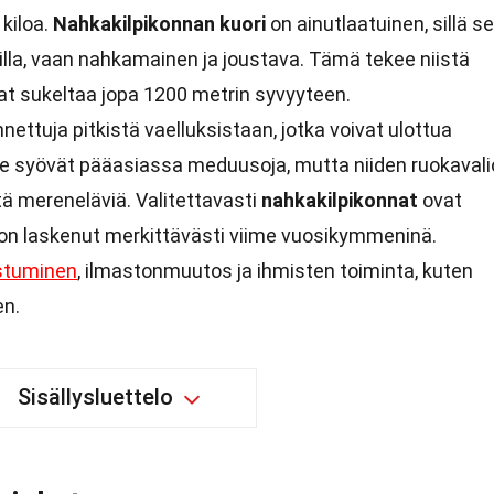
 kiloa.
Nahkakilpikonnan kuori
on ainutlaatuinen, sillä se
nilla, vaan nahkamainen ja joustava. Tämä tekee niistä
vat sukeltaa jopa 1200 metrin syvyyteen.
ettuja pitkistä vaelluksistaan, jotka voivat ulottua
Ne syövät pääasiassa meduusoja, mutta niiden ruokavali
ä mereneläviä. Valitettavasti
nahkakilpikonnat
ovat
on laskenut merkittävästi viime vuosikymmeninä.
stuminen
, ilmastonmuutos ja ihmisten toiminta, kuten
en.
Sisällysluettelo