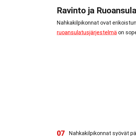
Ravinto ja Ruoansul
Nahkakilpikonnat ovat erikoistun
ruoansulatusjärjestelmä
on sope
07
Nahkakilpikonnat syövät p