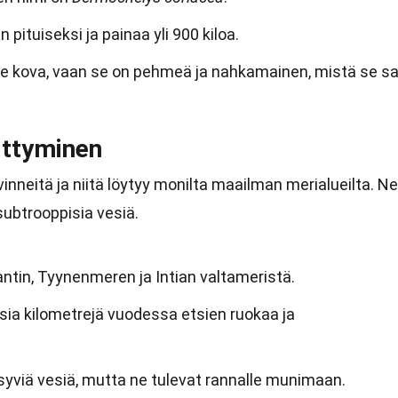
 pituiseksi ja painaa yli 900 kiloa.
ole kova, vaan se on pehmeä ja nahkamainen, mistä se s
ittyminen
vinneitä ja niitä löytyy monilta maailman merialueilta. Ne
subtrooppisia vesiä.
antin, Tyynenmeren ja Intian valtameristä.
ia kilometrejä vuodessa etsien ruokaa ja
syviä vesiä, mutta ne tulevat rannalle munimaan.