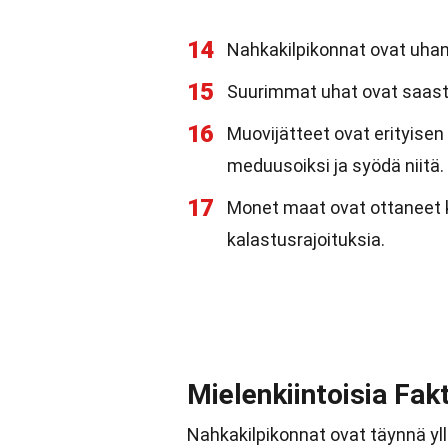
14
Nahkakilpikonnat ovat uhana
15
Suurimmat uhat ovat saas
16
Muovijätteet ovat erityisen v
meduusoiksi ja syödä niitä.
17
Monet maat ovat ottaneet k
kalastusrajoituksia.
Mielenkiintoisia Fak
Nahkakilpikonnat ovat täynnä yllät