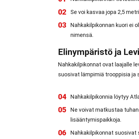
02
Se voi kasvaa jopa 2,5 metrin
03
Nahkakilpikonnan kuori ei 
nimensä.
Elinympäristö ja Lev
Nahkakilpikonnat ovat laajalle le
suosivat lämpimiä trooppisia ja 
04
Nahkakilpikonnia löytyy Atl
05
Ne voivat matkustaa tuhans
lisääntymispaikkoja.
06
Nahkakilpikonnat suosivat 