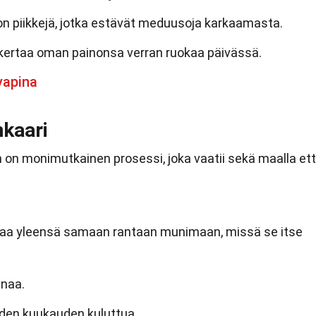
on piikkejä, jotka estävät meduusoja karkaamasta.
 kertaa oman painonsa verran ruokaa päivässä.
yapina
nkaari
 on monimutkainen prosessi, joka vaatii sekä maalla et
laa yleensä samaan rantaan munimaan, missä se itse
unaa.
den kuukauden kuluttua.