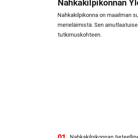
Nahkakilpikonnan Yl
Nahkakilpikonna on maailman suu
merieläimistä. Sen ainutlaatuise
tutkimuskohteen.
01
Nahkakilpikonnan tieteellin