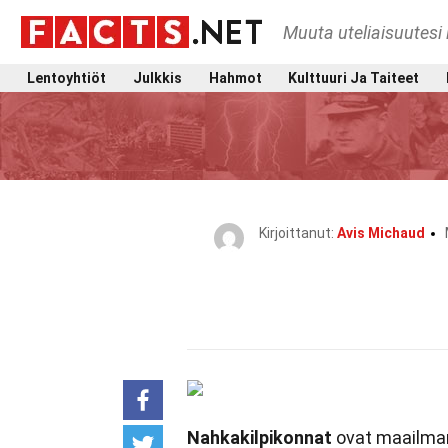
Muuta uteliaisuutesi 
Lentoyhtiöt
Julkkis
Hahmot
Kulttuuri Ja Taiteet
Kirjoittanut:
Avis Michaud
Nahkakilpikonnat
ovat maailman 