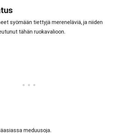
atus
eet syömään tiettyjä mereneläviä, ja niiden
utunut tähän ruokavalioon.
ääasiassa meduusoja.