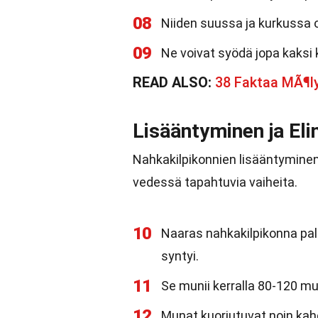
08
Niiden suussa ja kurkussa 
09
Ne voivat syödä jopa kaksi
READ ALSO:
38 Faktaa MÃ¶l
Lisääntyminen ja Eli
Nahkakilpikonnien lisääntyminen
vedessä tapahtuvia vaiheita.
10
Naaras nahkakilpikonna pa
syntyi.
11
Se munii kerralla 80-120 m
12
Munat kuoriutuvat noin kah