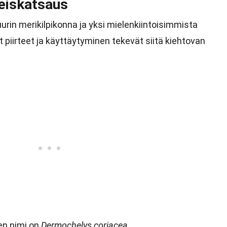
eiskatsaus
rin merikilpikonna ja yksi mielenkiintoisimmista
t piirteet ja käyttäytyminen tekevät siitä kiehtovan
en nimi on
Dermochelys coriacea
.