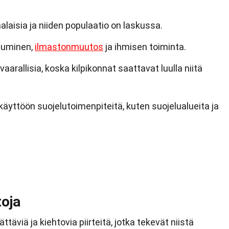
laisia ja niiden populaatio on laskussa.
tuminen,
ilmastonmuutos
ja ihmisen toiminta.
aarallisia, koska kilpikonnat saattavat luulla niitä
äyttöön suojelutoimenpiteitä, kuten suojelualueita ja
toja
täviä ja kiehtovia piirteitä, jotka tekevät niistä