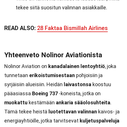
tekee siitä suositun valinnan asiakkaille.
READ ALSO:
28 Faktaa Bismillah Airlines
Yhteenveto Nolinor Aviationista
Nolinor Aviation on
kanadalainen lentoyhtiö
, joka
tunnetaan
erikoistumisestaan
pohjoisiin ja
syrjäisiin alueisiin. Heidän
laivastonsa
koostuu
pääasiassa
Boeing 737
-koneista, jotka on
muokattu
kestämään
ankaria sääolosuhteita
.
Tämä tekee heistä
luotettavan valinnan
kaivos- ja
energiayhtiöille, jotka tarvitsevat
kuljetuspalveluja