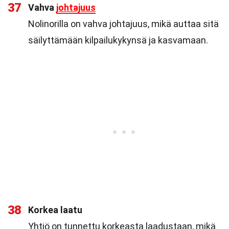
37
Vahva
johtajuus
Nolinorilla on vahva johtajuus, mikä auttaa sitä
säilyttämään kilpailukykynsä ja kasvamaan.
38
Korkea laatu
Yhtiö on tunnettu korkeasta laadustaan, mikä