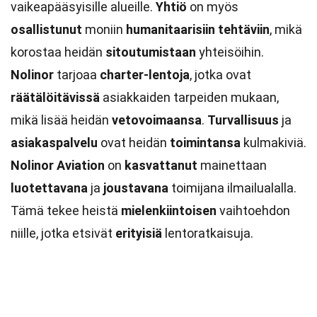
vaikeapääsyisille alueille.
Yhtiö
on myös
osallistunut
moniin
humanitaarisiin tehtäviin
, mikä
korostaa heidän
sitoutumistaan
yhteisöihin.
Nolinor
tarjoaa
charter-lentoja
, jotka ovat
räätälöitävissä
asiakkaiden tarpeiden mukaan,
mikä lisää heidän
vetovoimaansa
.
Turvallisuus
ja
asiakaspalvelu
ovat heidän
toimintansa
kulmakiviä.
Nolinor Aviation
on
kasvattanut
mainettaan
luotettavana
ja
joustavana
toimijana ilmailualalla.
Tämä tekee heistä
mielenkiintoisen
vaihtoehdon
niille, jotka etsivät
erityisiä
lentoratkaisuja.