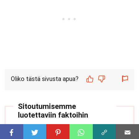
Oliko tästä sivusta apua?
Sitoutumisemme
luotettaviin faktoihin
Sitoutumisemme luotettavan ja
kiinnostavan sisällön tuottamiseen on