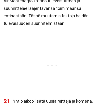
Air Montenegro katsoo tulevaisuuteen ja
suunnittelee laajentavansa toimintaansa
entisestään. Tässä muutamia faktoja heidän
tulevaisuuden suunnitelmistaan.
21
Yhtiö aikoo lisätä uusia reittejä ja kohteita,