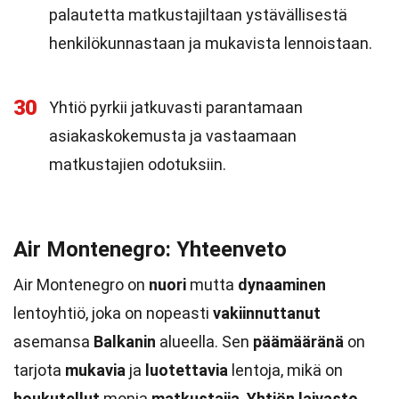
palautetta matkustajiltaan ystävällisestä
henkilökunnastaan ja mukavista lennoistaan.
30
Yhtiö pyrkii jatkuvasti parantamaan
asiakaskokemusta ja vastaamaan
matkustajien odotuksiin.
Air Montenegro: Yhteenveto
Air Montenegro on
nuori
mutta
dynaaminen
lentoyhtiö, joka on nopeasti
vakiinnuttanut
asemansa
Balkanin
alueella. Sen
päämääränä
on
tarjota
mukavia
ja
luotettavia
lentoja, mikä on
houkutellut
monia
matkustajia
.
Yhtiön
laivasto