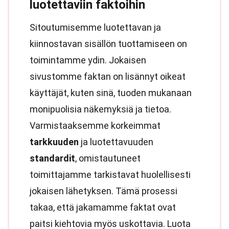
luotettaviin faktoihin
Sitoutumisemme luotettavan ja
kiinnostavan sisällön tuottamiseen on
toimintamme ydin. Jokaisen
sivustomme faktan on lisännyt oikeat
käyttäjät, kuten sinä, tuoden mukanaan
monipuolisia näkemyksiä ja tietoa.
Varmistaaksemme korkeimmat
tarkkuuden
ja luotettavuuden
standardit
, omistautuneet
toimittajamme tarkistavat huolellisesti
jokaisen lähetyksen. Tämä prosessi
takaa, että jakamamme faktat ovat
paitsi kiehtovia myös uskottavia. Luota