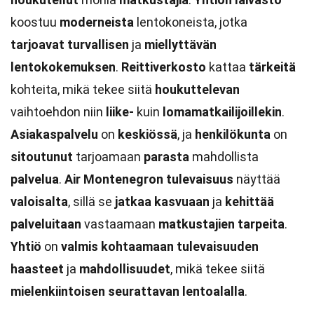
koostuu
moderneista
lentokoneista, jotka
tarjoavat
turvallisen
ja
miellyttävän
lentokokemuksen
.
Reittiverkosto
kattaa
tärkeitä
kohteita, mikä tekee siitä
houkuttelevan
vaihtoehdon niin
liike-
kuin
lomamatkailijoillekin
.
Asiakaspalvelu
on
keskiössä
, ja
henkilökunta
on
sitoutunut
tarjoamaan
parasta
mahdollista
palvelua
.
Air Montenegron
tulevaisuus
näyttää
valoisalta
, sillä se
jatkaa
kasvuaan
ja
kehittää
palveluitaan
vastaamaan
matkustajien
tarpeita
.
Yhtiö
on
valmis
kohtaamaan
tulevaisuuden
haasteet
ja
mahdollisuudet
, mikä tekee siitä
mielenkiintoisen
seurattavan
lentoalalla
.