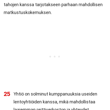
tahojen kanssa tarjotakseen parhaan mahdollisen
matkustuskokemuksen.
25
Yhtiö on solminut kumppanuuksia useiden
lentoyhtiöiden kanssa, mikä mahdollistaa
laajemman reittiverkoston ja yhteydet.