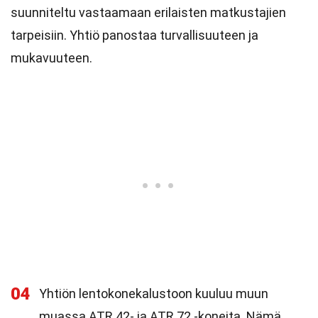
suunniteltu vastaamaan erilaisten matkustajien
tarpeisiin. Yhtiö panostaa turvallisuuteen ja
mukavuuteen.
04
Yhtiön lentokonekalustoon kuuluu muun
muassa ATR 42- ja ATR 72 -koneita. Nämä