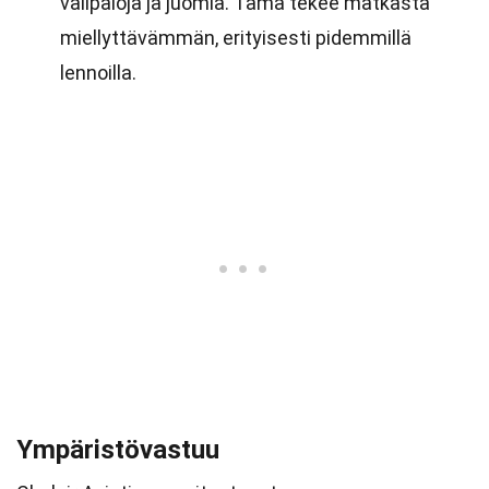
välipaloja ja juomia. Tämä tekee matkasta
miellyttävämmän, erityisesti pidemmillä
lennoilla.
Ympäristövastuu