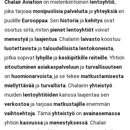
Chalair Aviation
on mielenkiintoinen
lentoyhtiö
,
joka tarjoaa
monipuolisia palveluita
ja
yhteyksiä
eri
puolille
Eurooppaa
. Sen
historia
ja
kehitys
ovat
osoitus siitä, miten
pienet lentoyhtiöt
voivat
menestyä
ja
laajentua
. Chalairin
laivasto
koostuu
luotettavista
ja
taloudellisista
lentokoneista
,
jotka sopivat
lyhyille
ja
keskipitkille
reiteille
. Yhtiön
sitoutuminen
asiakaspalveluun
ja
turvallisuuteen
on
huomionarvoista
, ja se tekee
matkustamisesta
miellyttävää
ja
turvallista
. Chalairin
yhteistyö
muiden
lentoyhtiöiden
kanssa laajentaa sen
verkostoa
ja tarjoaa
matkustajille
enemmän
vaihtoehtoja
. Tämä
yhteistyö
on
avainasemassa
yhtiön
kasvussa
ja
menestyksessä
. Chalair