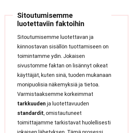
Sitoutumisemme
luotettaviin faktoihin
Sitoutumisemme luotettavan ja
kiinnostavan sisällön tuottamiseen on
toimintamme ydin. Jokaisen
sivustomme faktan on lisännyt oikeat
käyttäjät, kuten sinä, tuoden mukanaan
monipuolisia näkemyksiä ja tietoa.
Varmistaaksemme korkeimmat
tarkkuuden
ja luotettavuuden
standardit
, omistautuneet
toimittajamme tarkistavat huolellisesti
jokaisen lähetyksen. Tämä prosessi