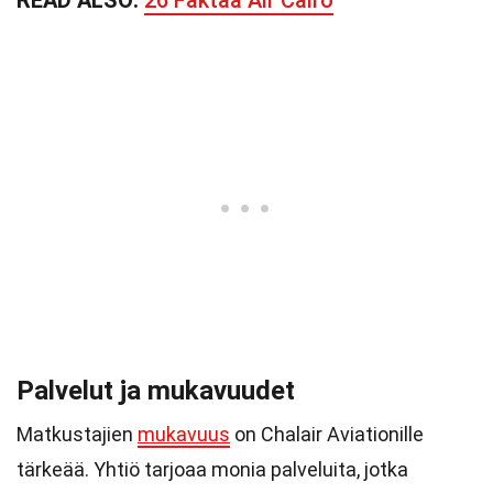
READ ALSO:
26 Faktaa Air Cairo
Palvelut ja mukavuudet
Matkustajien
mukavuus
on Chalair Aviationille
tärkeää. Yhtiö tarjoaa monia palveluita, jotka