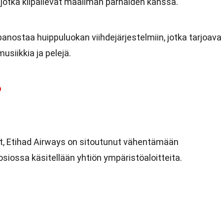
 jotka kilpailevat maailman parhaiden kanssa.
 panostaa huippuluokan viihdejärjestelmiin, jotka tarjoav
usiikkia ja pelejä.
o
t, Etihad Airways on sitoutunut vähentämään
siossa käsitellään yhtiön ympäristöaloitteita.