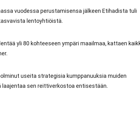
assa vuodessa perustamisensa jälkeen Etihadista tuli
svavista lentoyhtiöistä.
 lentää yli 80 kohteeseen ympäri maailmaa, kattaen kaikk
er.
 solminut useita strategisia kumppanuuksia muiden
 laajentaa sen reittiverkostoa entisestään.