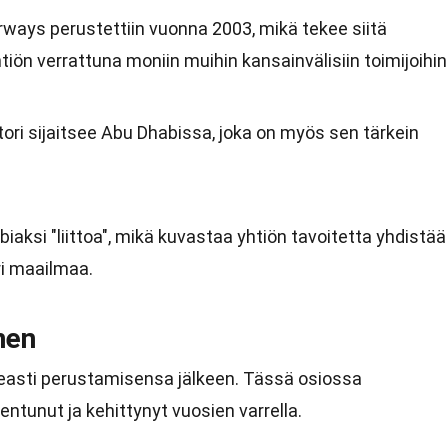
irways perustettiin vuonna 2003, mikä tekee siitä
tiön verrattuna moniin muihin kansainvälisiin toimijoihin
tori sijaitsee Abu Dhabissa, joka on myös sen tärkein
abiaksi "liittoa", mikä kuvastaa yhtiön tavoitetta yhdistää
ri maailmaa.
nen
easti perustamisensa jälkeen. Tässä osiossa
jentunut ja kehittynyt vuosien varrella.