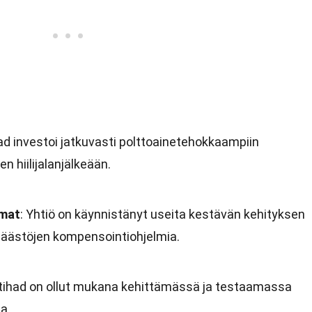
had investoi jatkuvasti polttoainetehokkaampiin
n hiilijalanjälkeään.
lmat
: Yhtiö on käynnistänyt useita kestävän kehityksen
dipäästöjen kompensointiohjelmia.
Etihad on ollut mukana kehittämässä ja testaamassa
a.