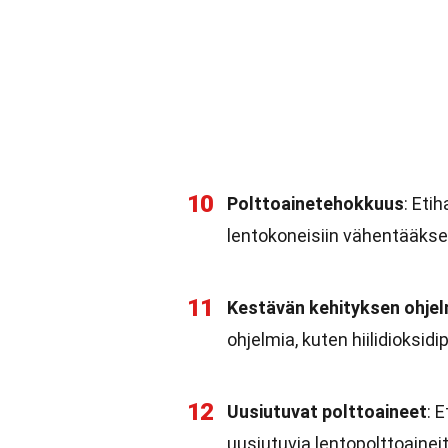
10
Polttoainetehokkuus
: Eti
lentokoneisiin vähentääksee
11
Kestävän kehityksen ohje
ohjelmia, kuten hiilidioksi
12
Uusiutuvat polttoaineet
: 
uusiutuvia lentopolttoaineit