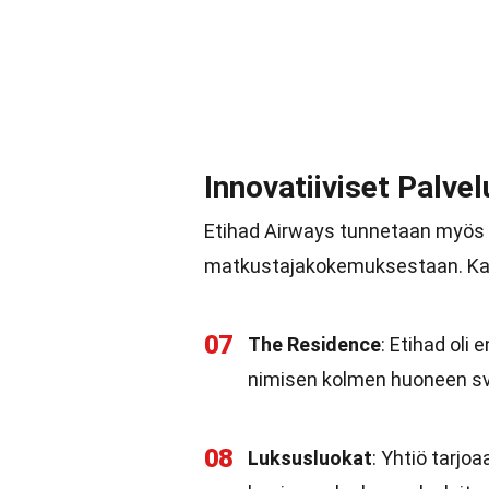
Innovatiiviset Palvel
Etihad Airways tunnetaan myös in
matkustajakokemuksestaan. Katso
07
The Residence
: Etihad oli
nimisen kolmen huoneen sv
08
Luksusluokat
: Yhtiö tarjo