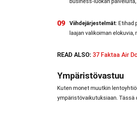
business-luokan palveluita,
09
Viihdejärjestelmät
: Etihad
laajan valikoiman elokuvia, m
READ ALSO:
37 Faktaa Air D
Ympäristövastuu
Kuten monet muutkin lentoyhtiö
ympäristövaikutuksiaan. Tässä o