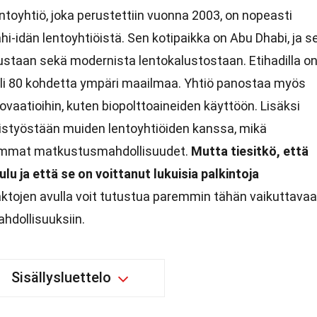
toyhtiö, joka perustettiin vuonna 2003, on nopeasti
-idän lentoyhtiöistä. Sen kotipaikka on Abu Dhabi, ja s
staan sekä modernista lentokalustostaan. Etihadilla o
a yli 80 kohdetta ympäri maailmaa. Yhtiö panostaa myös
ovaatioihin, kuten biopolttoaineiden käyttöön. Lisäksi
istyöstään muiden lentoyhtiöiden kanssa, mikä
ajemmat matkustusmahdollisuudet.
Mutta tiesitkö, että
u ja että se on voittanut lukuisia palkintoja
ktojen avulla voit tutustua paremmin tähän vaikuttava
ahdollisuuksiin.
Sisällysluettelo