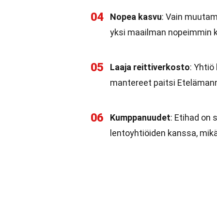
04
Nopea kasvu
: Vain muutam
yksi maailman nopeimmin ka
05
Laaja reittiverkosto
: Yhtiö
mantereet paitsi Etelämann
06
Kumppanuudet
: Etihad on
lentoyhtiöiden kanssa, mikä