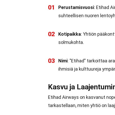
01
Perustamisvuosi
: Etihad A
suhteellisen nuoren lentoyh
02
Kotipaikka
: Yhtiön pääkont
solmukohta.
03
Nimi
: "Etihad" tarkoittaa ar
ihmisiä ja kulttuureja ympä
Kasvu ja Laajentumi
Etihad Airways on kasvanut nop
tarkastellaan, miten yhtiö on laa