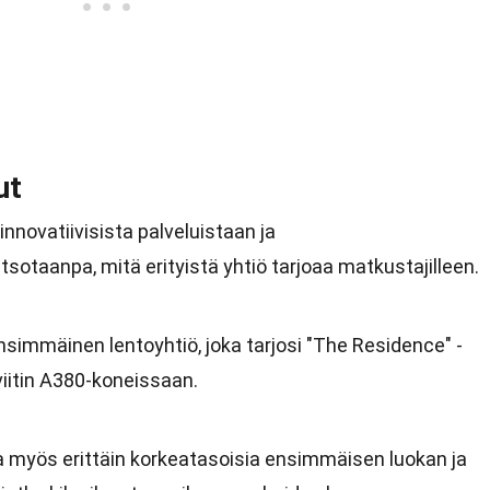
ut
novatiivisista palveluistaan ja
taanpa, mitä erityistä yhtiö tarjoaa matkustajilleen.
 ensimmäinen lentoyhtiö, joka tarjosi "The Residence" -
iitin A380-koneissaan.
aa myös erittäin korkeatasoisia ensimmäisen luokan ja