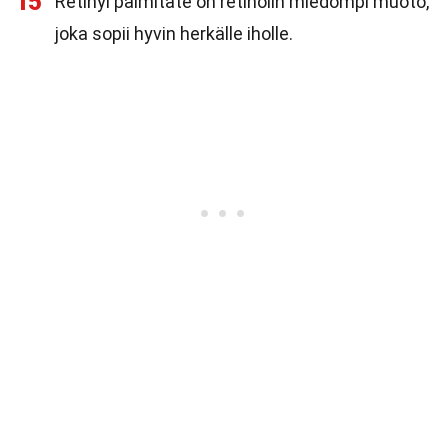
15
Retinyl palmitate on retinolin miedompi muoto,
joka sopii hyvin herkälle iholle.