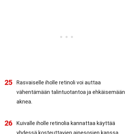
25
Rasvaiselle iholle retinoli voi auttaa
vähentämään talintuotantoa ja ehkäisemään
aknea.
26
Kuivalle iholle retinolia kannattaa käyttää
yhdessä kosteuttavien ainesosien kanssa,