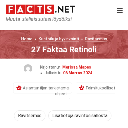
Muuta uteliaisuutesi löydöiksi
Home
Kuntoilu ja hyvinvointi
Ravitsemus
27 Faktaa Retinoli
Kirjoittanut:
Merissa Mapes
Julkaistu:
06 Marras 2024
Asiantuntijan tarkistama
Toimitukselliset
ohjeet
Ravitsemus
Lisätietoja ravintosisällöstä