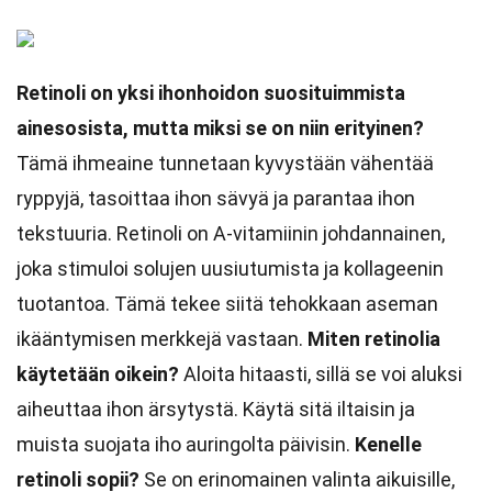
Retinoli on yksi ihonhoidon suosituimmista
ainesosista, mutta miksi se on niin erityinen?
Tämä ihmeaine tunnetaan kyvystään vähentää
ryppyjä, tasoittaa ihon sävyä ja parantaa ihon
tekstuuria. Retinoli on A-vitamiinin johdannainen,
joka stimuloi solujen uusiutumista ja kollageenin
tuotantoa. Tämä tekee siitä tehokkaan aseman
ikääntymisen merkkejä vastaan.
Miten retinolia
käytetään oikein?
Aloita hitaasti, sillä se voi aluksi
aiheuttaa ihon ärsytystä. Käytä sitä iltaisin ja
muista suojata iho auringolta päivisin.
Kenelle
retinoli sopii?
Se on erinomainen valinta aikuisille,