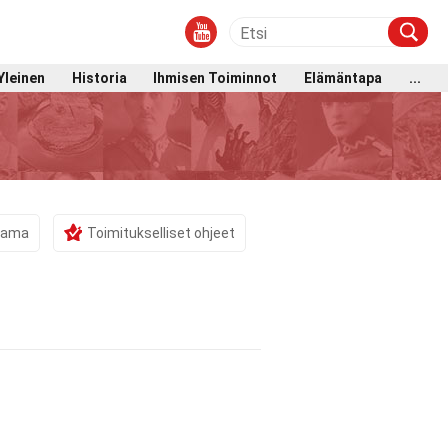
Yleinen
Historia
Ihmisen Toiminnot
Elämäntapa
...
stama
Toimitukselliset ohjeet