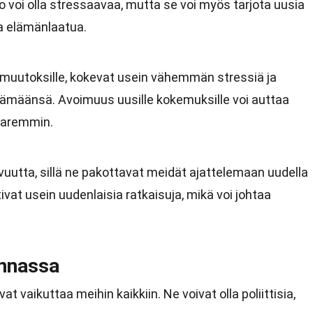
o voi olla stressaavaa, mutta se voi myös tarjota uusia
a elämänlaatua.
a muutoksille, kokevat usein vähemmän stressiä ja
ämäänsä. Avoimuus uusille kokemuksille voi auttaa
paremmin.
vuutta, sillä ne pakottavat meidät ajattelemaan uudella
tivat usein uudenlaisia ratkaisuja, mikä voi johtaa
nnassa
t vaikuttaa meihin kaikkiin. Ne voivat olla poliittisia,