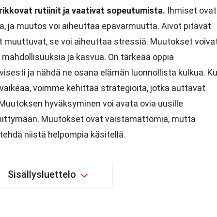
rikkovat rutiinit ja vaativat sopeutumista.
Ihmiset ovat
 ja muutos voi aiheuttaa epävarmuutta. Aivot pitävät
t muuttuvat, se voi aiheuttaa stressiä. Muutokset voiva
mahdollisuuksia ja kasvua. On tärkeää oppia
visesti ja nähdä ne osana elämän luonnollista kulkua. K
ikeaa, voimme kehittää strategioita, jotka auttavat
uutoksen hyväksyminen voi avata ovia uusille
ehittymään. Muutokset ovat väistämättömiä, mutta
ehdä niistä helpompia käsitellä.
Sisällysluettelo