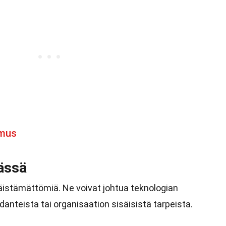
emus
ässä
stämättömiä. Ne voivat johtua teknologian
danteista tai organisaation sisäisistä tarpeista.