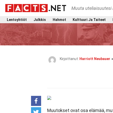
Muuta uteliaisuutesi 
Lentoyhtiöt
Julkkis
Hahmot
Kulttuuri Ja Taiteet
Kirjoittanut:
Harriott Neubauer
Muutokset ovat osa elämää, mutt