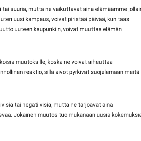
ä tai suuria, mutta ne vaikuttavat aina elämäämme jollai
kuten uusi kampaus, voivat piristää päivää, kun taas
uutto uuteen kaupunkiin, voivat muuttaa elämän
oisia muutoksille, koska ne voivat aiheuttaa
ollinen reaktio, sillä aivot pyrkivät suojelemaan meitä
ivisia tai negatiivisia, mutta ne tarjoavat aina
asvaa. Jokainen muutos tuo mukanaan uusia kokemuksi