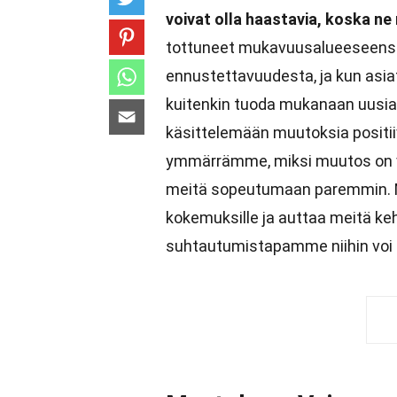
voivat olla haastavia, koska ne 
tottuneet mukavuusalueeseensa,
ennustettavuudesta, ja kun asia
kuitenkin tuoda mukanaan uusia 
käsittelemään muutoksia positii
ymmärrämme, miksi muutos on va
meitä sopeutumaan paremmin. M
kokemuksille ja auttaa meitä k
suhtautumistapamme niihin voi t