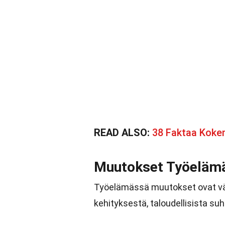
READ ALSO:
38 Faktaa Kok
Muutokset Työeläm
Työelämässä muutokset ovat väi
kehityksestä, taloudellisista suh