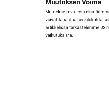
Muutoksen Voima
Muutokset ovat osa elämäämme, ja
voivat tapahtua henkilökohtais
artikkelissa tarkastelemme 32 m
vaikutuksista.