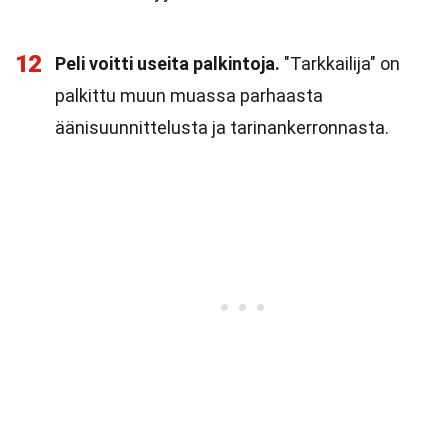
12
Peli voitti useita palkintoja.
"Tarkkailija" on
palkittu muun muassa parhaasta
äänisuunnittelusta ja tarinankerronnasta.