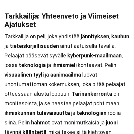
Tarkkailija: Yhteenveto ja Viimeiset
Ajatukset
Tarkkailija on peli, joka yhdistää
jännityksen
,
kauhun
ja
tieteiskirjallisuuden
ainutlaatuisella tavalla.
Pelaajat pääsevät syvälle
kyberpunk-maailmaan
,
jossa
teknologia
ja
ihmismieli
kohtaavat. Pelin
visuaalinen tyyli
ja
äänimaailma
luovat
unohtumattoman kokemuksen, joka pitää pelaajat
otteessaan alusta loppuun.
Tarinankerronta
on
monitasoista, ja se haastaa pelaajat pohtimaan
ihmiskunnan tulevaisuutta
ja
teknologian
roolia
siinä. Pelin
hahmot
ovat monimutkaisia ja
juoni
täynnä
käänteitä
, mikä tekee siitä kiehtovan