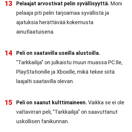
13
Pelaajat arvostivat pelin syvällisyyttä.
Moni
pelaaja piti pelin tarjoamaa syvällistä ja
ajatuksia herättävää kokemusta
ainutlaatuisena.
14
Peli on saatavilla useilla alustoilla.
"Tarkkailija" on julkaistu muun muassa PC:lle,
PlayStationille ja Xboxille, mikä tekee siitä
laajalti saatavilla olevan.
15
Peli on saanut kulttimaineen.
Vaikka se ei ole
valtavirran peli, "Tarkkailija" on saavuttanut
uskollisen fanikunnan.