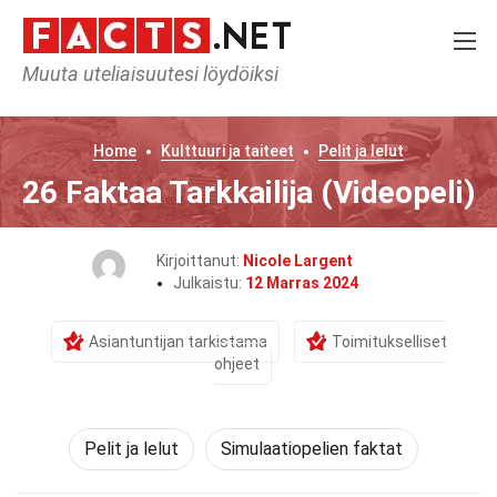
Muuta uteliaisuutesi löydöiksi
Home
Kulttuuri ja taiteet
Pelit ja lelut
26 Faktaa Tarkkailija (Videopeli)
Kirjoittanut:
Nicole Largent
Julkaistu:
12 Marras 2024
Asiantuntijan tarkistama
Toimitukselliset
ohjeet
Pelit ja lelut
Simulaatiopelien faktat