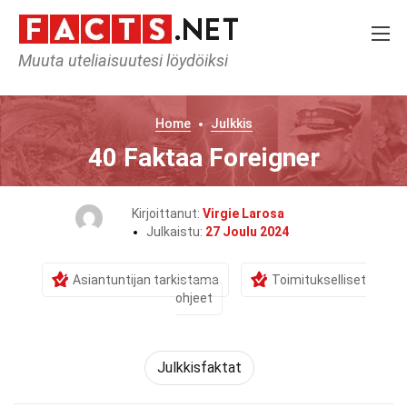
Muuta uteliaisuutesi löydöiksi
Home
Julkkis
40 Faktaa Foreigner
Kirjoittanut:
Virgie Larosa
Julkaistu:
27 Joulu 2024
Asiantuntijan tarkistama
Toimitukselliset
ohjeet
Julkkisfaktat