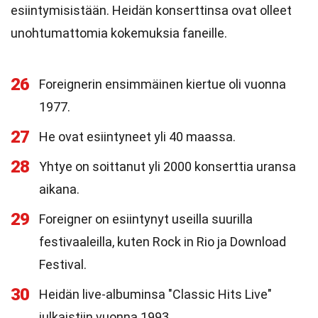
esiintymisistään. Heidän konserttinsa ovat olleet
unohtumattomia kokemuksia faneille.
26
Foreignerin ensimmäinen kiertue oli vuonna
1977.
27
He ovat esiintyneet yli 40 maassa.
28
Yhtye on soittanut yli 2000 konserttia uransa
aikana.
29
Foreigner on esiintynyt useilla suurilla
festivaaleilla, kuten Rock in Rio ja Download
Festival.
30
Heidän live-albuminsa "Classic Hits Live"
julkaistiin vuonna 1993.