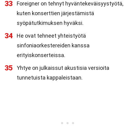
33
Foreigner on tehnyt hyväntekeväisyystyötä,
kuten konserttien järjestämistä
syöpätutkimuksen hyväksi.
34
He ovat tehneet yhteistyötä
sinfoniaorkestereiden kanssa
erityiskonserteissa.
35
Yhtye on julkaissut akustisia versioita
tunnetuista kappaleistaan.