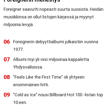
Foreigner saavutti nopeasti suurta suosiota. Heidän
musiikkinsa on ollut listojen kärjessä ja myynyt
miljoonia levyjä.
06
Foreignerin debyyttialbumi julkaistiin vuonna
1977.
07
Albumi myi yli viisi miljoonaa kappaletta
Yhdysvalloissa.
08
"Feels Like the First Time" oli yhtyeen
ensimmäinen hitti.
09
"Cold as Ice" nousi Billboard Hot 100 -listan top
10:een.