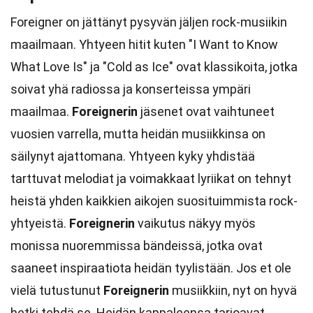
Foreigner on jättänyt pysyvän jäljen rock-musiikin
maailmaan. Yhtyeen hitit kuten "I Want to Know
What Love Is" ja "Cold as Ice" ovat klassikoita, jotka
soivat yhä radiossa ja konserteissa ympäri
maailmaa.
Foreignerin
jäsenet ovat vaihtuneet
vuosien varrella, mutta heidän musiikkinsa on
säilynyt ajattomana. Yhtyeen kyky yhdistää
tarttuvat melodiat ja voimakkaat lyriikat on tehnyt
heistä yhden kaikkien aikojen suosituimmista rock-
yhtyeistä.
Foreignerin
vaikutus näkyy myös
monissa nuoremmissa bändeissä, jotka ovat
saaneet inspiraatiota heidän tyylistään. Jos et ole
vielä tutustunut
Foreignerin
musiikkiin, nyt on hyvä
hetki tehdä se. Heidän kappaleensa tarjoavat