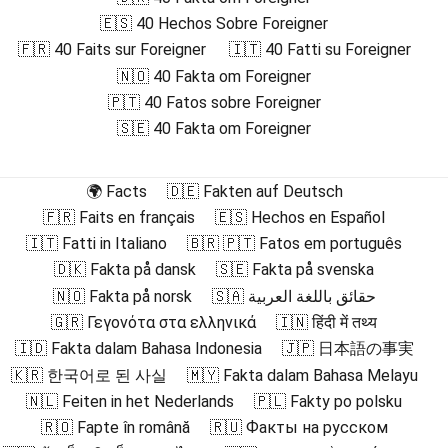
🇪🇸 40 Hechos Sobre Foreigner
🇫🇷 40 Faits sur Foreigner
🇮🇹 40 Fatti su Foreigner
🇳🇴 40 Fakta om Foreigner
🇵🇹 40 Fatos sobre Foreigner
🇸🇪 40 Fakta om Foreigner
🌍 Facts
🇩🇪 Fakten auf Deutsch
🇫🇷 Faits en français
🇪🇸 Hechos en Español
🇮🇹 Fatti in Italiano
🇧🇷 🇵🇹 Fatos em português
🇩🇰 Fakta på dansk
🇸🇪 Fakta på svenska
🇳🇴 Fakta på norsk
🇸🇦 حقائق باللغة العربية
🇬🇷 Γεγονότα στα ελληνικά
🇮🇳 हिंदी में तथ्य
🇮🇩 Fakta dalam Bahasa Indonesia
🇯🇵 日本語の事実
🇰🇷 한국어로 된 사실
🇲🇾 Fakta dalam Bahasa Melayu
🇳🇱 Feiten in het Nederlands
🇵🇱 Fakty po polsku
🇷🇴 Fapte în română
🇷🇺 Факты на русском