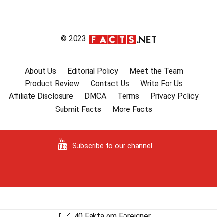
© 2023
About Us
Editorial Policy
Meet the Team
Product Review
Contact Us
Write For Us
Affiliate Disclosure
DMCA
Terms
Privacy Policy
Submit Facts
More Facts
Subscribe to our channel
🇩🇰 40 Fakta om Foreigner