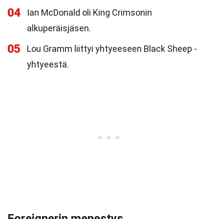
04
Ian McDonald oli King Crimsonin
alkuperäisjäsen.
05
Lou Gramm liittyi yhtyeeseen Black Sheep -
yhtyeestä.
Foreignerin menestys