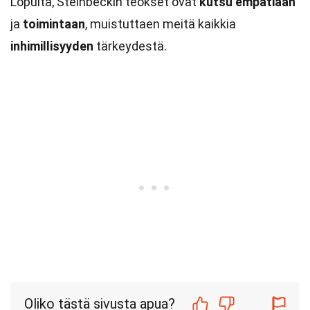
Lopulta, Steinbeckin teokset ovat
kutsu
empatiaan
ja
toimintaan
, muistuttaen meitä kaikkia
inhimillisyyden
tärkeydestä.
Oliko tästä sivusta apua?