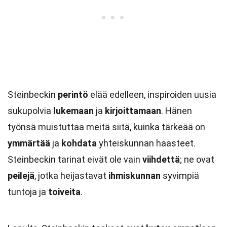
Steinbeckin
perintö
elää edelleen, inspiroiden uusia
sukupolvia
lukemaan
ja
kirjoittamaan
. Hänen
työnsä muistuttaa meitä siitä, kuinka tärkeää on
ymmärtää
ja
kohdata
yhteiskunnan haasteet.
Steinbeckin tarinat eivät ole vain
viihdettä
; ne ovat
peilejä
, jotka heijastavat
ihmiskunnan
syvimpiä
tuntoja ja
toiveita
.