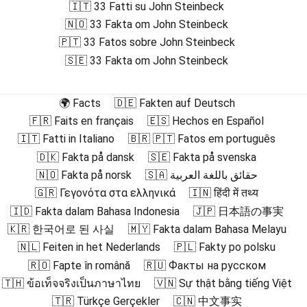
🇮🇹 33 Fatti su John Steinbeck
🇳🇴 33 Fakta om John Steinbeck
🇵🇹 33 Fatos sobre John Steinbeck
🇸🇪 33 Fakta om John Steinbeck
🌍 Facts
🇩🇪 Fakten auf Deutsch
🇫🇷 Faits en français
🇪🇸 Hechos en Español
🇮🇹 Fatti in Italiano
🇧🇷 🇵🇹 Fatos em português
🇩🇰 Fakta på dansk
🇸🇪 Fakta på svenska
🇳🇴 Fakta på norsk
🇸🇦 حقائق باللغة العربية
🇬🇷 Γεγονότα στα ελληνικά
🇮🇳 हिंदी में तथ्य
🇮🇩 Fakta dalam Bahasa Indonesia
🇯🇵 日本語の事実
🇰🇷 한국어로 된 사실
🇲🇾 Fakta dalam Bahasa Melayu
🇳🇱 Feiten in het Nederlands
🇵🇱 Fakty po polsku
🇷🇴 Fapte în română
🇷🇺 Факты на русском
🇹🇭 ข้อเท็จจริงเป็นภาษาไทย
🇻🇳 Sự thật bằng tiếng Việt
🇹🇷 Türkçe Gerçekler
🇨🇳 中文事实