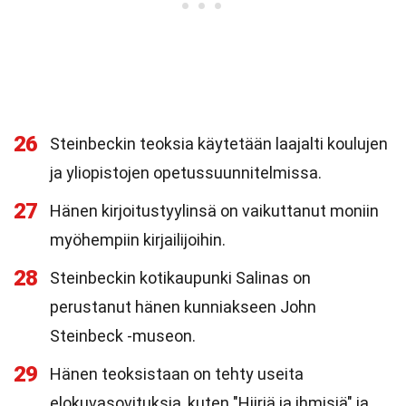
26
Steinbeckin teoksia käytetään laajalti koulujen
ja yliopistojen opetussuunnitelmissa.
27
Hänen kirjoitustyylinsä on vaikuttanut moniin
myöhempiin kirjailijoihin.
28
Steinbeckin kotikaupunki Salinas on
perustanut hänen kunniakseen John
Steinbeck -museon.
29
Hänen teoksistaan on tehty useita
elokuvasovituksia, kuten "Hiiriä ja ihmisiä" ja