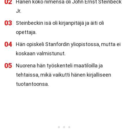
02
Hänen koko nimensä oli John Ernst Steinbeck
Jr.
03
Steinbeckin isä oli kirjanpitäjä ja äiti oli
opettaja.
04
Hän opiskeli Stanfordin yliopistossa, mutta ei
koskaan valmistunut.
05
Nuorena hän työskenteli maatiloilla ja
tehtaissa, mikä vaikutti hänen kirjalliseen
tuotantoonsa.