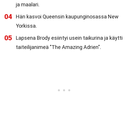
ja maalari.
04
Hän kasvoi Queensin kaupunginosassa New
Yorkissa.
05
Lapsena Brody esiintyi usein taikurina ja käytti
taiteilijanimeä "The Amazing Adrien".