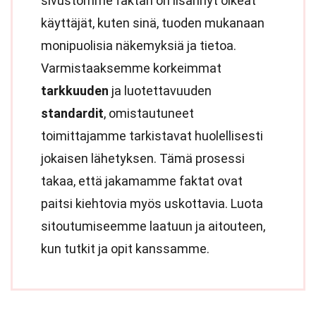
sivustomme faktan on lisännyt oikeat
käyttäjät, kuten sinä, tuoden mukanaan
monipuolisia näkemyksiä ja tietoa.
Varmistaaksemme korkeimmat
tarkkuuden
ja luotettavuuden
standardit
, omistautuneet
toimittajamme tarkistavat huolellisesti
jokaisen lähetyksen. Tämä prosessi
takaa, että jakamamme faktat ovat
paitsi kiehtovia myös uskottavia. Luota
sitoutumiseemme laatuun ja aitouteen,
kun tutkit ja opit kanssamme.