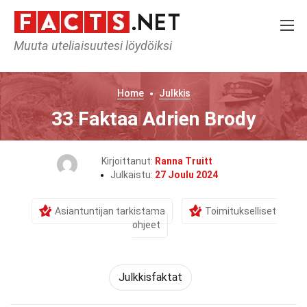
Muuta uteliaisuutesi löydöiksi
Home
Julkkis
33 Faktaa Adrien Brody
Kirjoittanut:
Ranna Truitt
Julkaistu:
27 Joulu 2024
Asiantuntijan tarkistama
Toimitukselliset
ohjeet
Julkkisfaktat