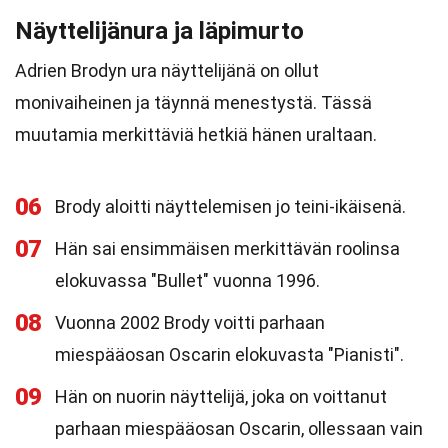
Näyttelijänura ja läpimurto
Adrien Brodyn ura näyttelijänä on ollut
monivaiheinen ja täynnä menestystä. Tässä
muutamia merkittäviä hetkiä hänen uraltaan.
06
Brody aloitti näyttelemisen jo teini-ikäisenä.
07
Hän sai ensimmäisen merkittävän roolinsa
elokuvassa "Bullet" vuonna 1996.
08
Vuonna 2002 Brody voitti parhaan
miespääosan Oscarin elokuvasta "Pianisti".
09
Hän on nuorin näyttelijä, joka on voittanut
parhaan miespääosan Oscarin, ollessaan vain