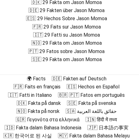
🇩🇰 29 Fakta om Jason Momoa
🇩🇪 29 Fakten über Jason Momoa
🇪🇸 29 Hechos Sobre Jason Momoa
🇫🇷 29 Faits sur Jason Momoa
🇮🇹 29 Fatti su Jason Momoa
🇳🇴 29 Fakta om Jason Momoa
🇵🇹 29 Fatos sobre Jason Momoa
🇸🇪 29 Fakta om Jason Momoa
🌍 Facts
🇩🇪 Fakten auf Deutsch
🇫🇷 Faits en français
🇪🇸 Hechos en Español
🇮🇹 Fatti in Italiano
🇧🇷 🇵🇹 Fatos em português
🇩🇰 Fakta på dansk
🇸🇪 Fakta på svenska
🇳🇴 Fakta på norsk
🇸🇦 حقائق باللغة العربية
🇬🇷 Γεγονότα στα ελληνικά
🇮🇳 हिंदी में तथ्य
🇮🇩 Fakta dalam Bahasa Indonesia
🇯🇵 日本語の事実
🇰🇷 한국어로 된 사실
🇲🇾 Fakta dalam Bahasa Melayu