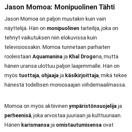
Jason Momoa: Monipuolinen Tähti
Jason Momoa on paljon muutakin kuin vain
näyttelijä. Hän on
monipuolinen
taiteilija, joka on
tehnyt vaikutuksen niin elokuvissa kuin
televisiossakin. Momoa tunnetaan parhaiten
rooleistaan
Aquamanina
ja
Khal Drogo
na, mutta
hänen uransa ulottuu paljon laajemmalle. Hän on
myös
tuottaja
,
ohjaaja
ja
käsikirjoittaja
, mikä tekee
hänestä todellisen moniosaajan viihdemaailmassa.
Momoa on myös aktiivinen
ympäristönsuojelija
ja
perheenisä
, joka arvostaa juuriaan ja kulttuuriaan.
Hänen
karismansa
ja
omistautumisensa
ovat