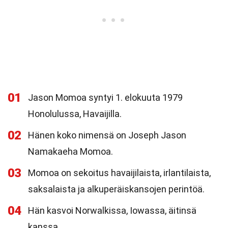
01
Jason Momoa syntyi 1. elokuuta 1979
Honolulussa, Havaijilla.
02
Hänen koko nimensä on Joseph Jason
Namakaeha Momoa.
03
Momoa on sekoitus havaijilaista, irlantilaista,
saksalaista ja alkuperäiskansojen perintöä.
04
Hän kasvoi Norwalkissa, Iowassa, äitinsä
kanssa.