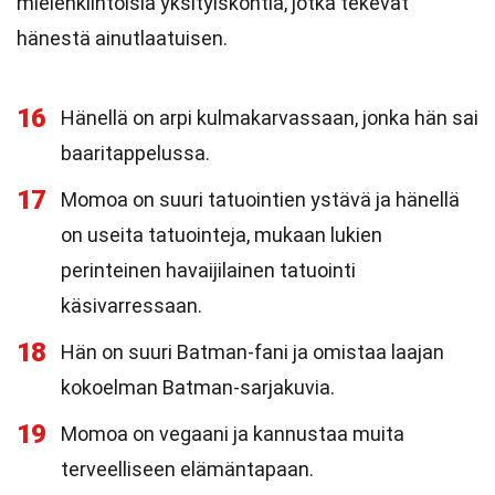
mielenkiintoisia yksityiskohtia, jotka tekevät
hänestä ainutlaatuisen.
16
Hänellä on arpi kulmakarvassaan, jonka hän sai
baaritappelussa.
17
Momoa on suuri tatuointien ystävä ja hänellä
on useita tatuointeja, mukaan lukien
perinteinen havaijilainen tatuointi
käsivarressaan.
18
Hän on suuri Batman-fani ja omistaa laajan
kokoelman Batman-sarjakuvia.
19
Momoa on vegaani ja kannustaa muita
terveelliseen elämäntapaan.