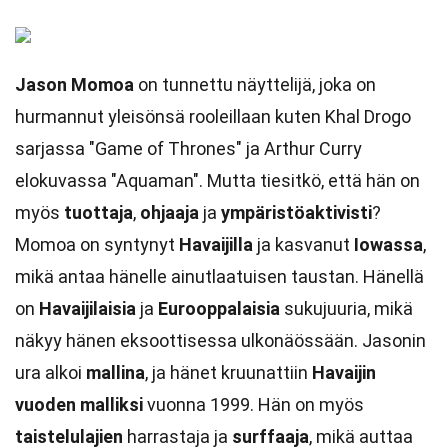
Jason Momoa
on tunnettu näyttelijä, joka on
hurmannut yleisönsä rooleillaan kuten Khal Drogo
sarjassa "Game of Thrones" ja Arthur Curry
elokuvassa "Aquaman". Mutta tiesitkö, että hän on
myös
tuottaja
,
ohjaaja
ja
ympäristöaktivisti
?
Momoa on syntynyt
Havaijilla
ja kasvanut
Iowassa
,
mikä antaa hänelle ainutlaatuisen taustan. Hänellä
on
Havaijilaisia
ja
Eurooppalaisia
sukujuuria, mikä
näkyy hänen eksoottisessa ulkonäössään. Jasonin
ura alkoi
mallina
, ja hänet kruunattiin
Havaijin
vuoden malliksi
vuonna 1999. Hän on myös
taistelulajien
harrastaja ja
surffaaja
, mikä auttaa