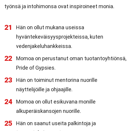
työnsä ja intohimonsa ovat inspiroineet monia.
21
Hän on ollut mukana useissa
hyväntekeväisyysprojekteissa, kuten
vedenjakeluhankkeissa.
22
Momoa on perustanut oman tuotantoyhtiönsä,
Pride of Gypsies.
23
Hän on toiminut mentorina nuorille
näyttelijöille ja ohjaajille.
24
Momoa on ollut esikuvana monille
alkuperäiskansojen nuorille.
25
Hän on saanut useita palkintoja ja