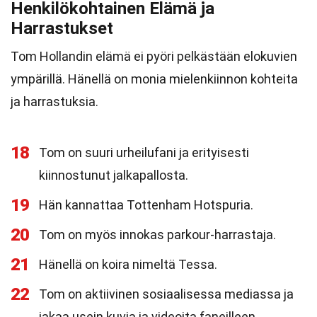
Henkilökohtainen Elämä ja
Harrastukset
Tom Hollandin elämä ei pyöri pelkästään elokuvien
ympärillä. Hänellä on monia mielenkiinnon kohteita
ja harrastuksia.
18
Tom on suuri urheilufani ja erityisesti
kiinnostunut jalkapallosta.
19
Hän kannattaa Tottenham Hotspuria.
20
Tom on myös innokas parkour-harrastaja.
21
Hänellä on koira nimeltä Tessa.
22
Tom on aktiivinen sosiaalisessa mediassa ja
jakaa usein kuvia ja videoita faneilleen.