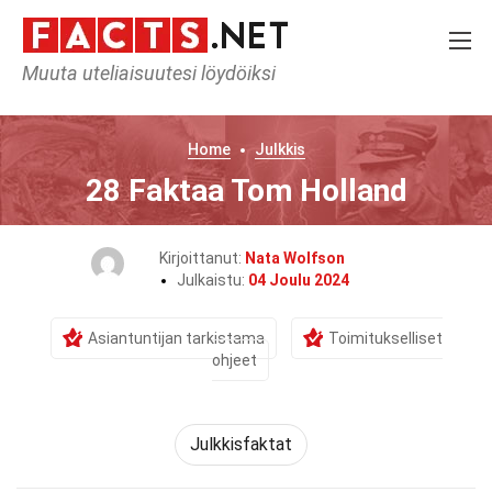
Muuta uteliaisuutesi löydöiksi
Home
Julkkis
28 Faktaa Tom Holland
Kirjoittanut:
Nata Wolfson
Julkaistu:
04 Joulu 2024
Asiantuntijan tarkistama
Toimitukselliset
ohjeet
Julkkisfaktat