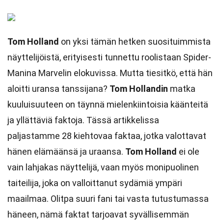
Tom Holland
on yksi tämän hetken suosituimmista
näyttelijöistä, erityisesti tunnettu roolistaan Spider-
Manina Marvelin elokuvissa. Mutta tiesitkö, että hän
aloitti uransa tanssijana?
Tom Hollandin
matka
kuuluisuuteen on täynnä mielenkiintoisia käänteitä
ja yllättäviä faktoja. Tässä artikkelissa
paljastamme 28 kiehtovaa faktaa, jotka valottavat
hänen elämäänsä ja uraansa.
Tom Holland
ei ole
vain lahjakas näyttelijä, vaan myös monipuolinen
taiteilija, joka on valloittanut sydämiä ympäri
maailmaa. Olitpa suuri fani tai vasta tutustumassa
häneen, nämä faktat tarjoavat syvällisemmän