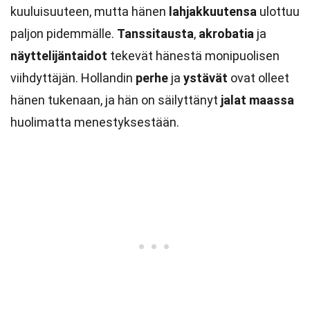
kuuluisuuteen, mutta hänen
lahjakkuutensa
ulottuu
paljon pidemmälle.
Tanssitausta
,
akrobatia
ja
näyttelijäntaidot
tekevät hänestä monipuolisen
viihdyttäjän. Hollandin
perhe
ja
ystävät
ovat olleet
hänen tukenaan, ja hän on säilyttänyt
jalat maassa
huolimatta menestyksestään.