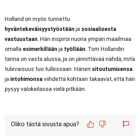
Holland on myös tunnettu
hyväntekeväisyystyöstään
ja
sosiaalisesta
vastuustaan
. Hän inspiroi nuoria ympäri maailmaa
omalla
esimerkillään
ja
työllään
. Tom Hollandin
tarina on vasta alussa, ja on jännittävää nähdä, mitä
tulevaisuus tuo tullessaan. Hänen
sitoutumisensa
ja
intohimonsa
viihdettä kohtaan takaavat, että hän
pysyy valokeilassa vielä pitkään.
Oliko tästä sivusta apua?