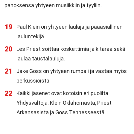
panoksensa yhtyeen musiikkiin ja tyyliin.
19
Paul Klein on yhtyeen laulaja ja pääasiallinen
lauluntekijä.
20
Les Priest soittaa koskettimia ja kitaraa sekä
laulaa taustalauluja.
21
Jake Goss on yhtyeen rumpali ja vastaa myös
perkussioista.
22
Kaikki jäsenet ovat kotoisin eri puolilta
Yhdysvaltoja: Klein Oklahomasta, Priest
Arkansasista ja Goss Tennesseestä.