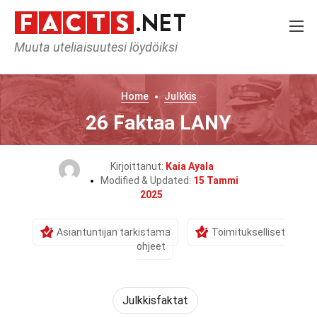
Muuta uteliaisuutesi löydöiksi
Home
Julkkis
26 Faktaa LANY
Kirjoittanut:
Kaia Ayala
Modified & Updated:
15 Tammi
2025
Asiantuntijan tarkistama
Toimitukselliset
ohjeet
Julkkisfaktat