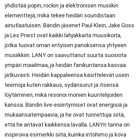
yhdistää popin, rockin ja elektronisen musiikin
elementtejä, mikä tekee heidän soundistaan
ainutlaatuisen. Bändin jäsenet Paul Klein, Jake Goss
ja Les Priest ovat kaikki lahjakkaita muusikoita,
jotka tuovat oman erityisen panoksensa yhtyeen
musiikkiin. LANY on saavuttanut suurta suosiota
ympäri maailmaa, ja heidän fanikuntansa kasvaa
jatkuvasti. Heidän kappaleensa käsittelevät usein
teemoja kuten rakkaus, sydänsurut ja itsensä
löytäminen, mikä resonoi monien kuuntelijoiden
kanssa. Bändin live-esiintymiset ovat energisiä ja
mukaansatempaavia, ja he ovat tunnettuja siitä,
että he antavat kaikkensa lavalla. LANYn tarina on
inspiroiva esimerkki siitä, kuinka intohimo ja kova