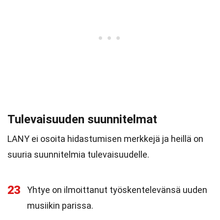
Tulevaisuuden suunnitelmat
LANY ei osoita hidastumisen merkkejä ja heillä on
suuria suunnitelmia tulevaisuudelle.
23
Yhtye on ilmoittanut työskentelevänsä uuden
musiikin parissa.