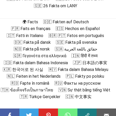
🇸🇪 26 Fakta om LANY
🌍 Facts
🇩🇪 Fakten auf Deutsch
🇫🇷 Faits en français
🇪🇸 Hechos en Español
🇮🇹 Fatti in Italiano
🇧🇷 🇵🇹 Fatos em português
🇩🇰 Fakta på dansk
🇸🇪 Fakta på svenska
🇳🇴 Fakta på norsk
🇸🇦 حقائق باللغة العربية
🇬🇷 Γεγονότα στα ελληνικά
🇮🇳 हिंदी में तथ्य
🇮🇩 Fakta dalam Bahasa Indonesia
🇯🇵 日本語の事実
🇰🇷 한국어로 된 사실
🇲🇾 Fakta dalam Bahasa Melayu
🇳🇱 Feiten in het Nederlands
🇵🇱 Fakty po polsku
🇷🇴 Fapte în română
🇷🇺 Факты на русском
🇹🇭 ข้อเท็จจริงเป็นภาษาไทย
🇻🇳 Sự thật bằng tiếng Việt
🇹🇷 Türkçe Gerçekler
🇨🇳 中文事实