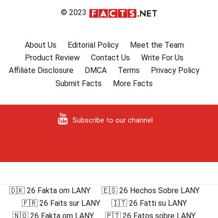
© 2023
About Us
Editorial Policy
Meet the Team
Product Review
Contact Us
Write For Us
Affiliate Disclosure
DMCA
Terms
Privacy Policy
Submit Facts
More Facts
Subscribe to our channel
🇩🇰 26 Fakta om LANY
🇪🇸 26 Hechos Sobre LANY
🇫🇷 26 Faits sur LANY
🇮🇹 26 Fatti su LANY
🇳🇴 26 Fakta om LANY
🇵🇹 26 Fatos sobre LANY