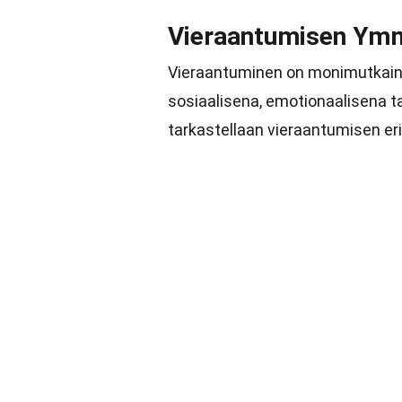
Vieraantumisen Ym
Vieraantuminen on monimutkainen 
sosiaalisena, emotionaalisena ta
tarkastellaan vieraantumisen eri 