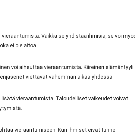
ä vieraantumista. Vaikka se yhdistää ihmisiä, se voi myö
oka ei ole aitoa.
en voi aiheuttaa vieraantumista. Kiireinen elämäntyyli
rheenjäsenet viettävät vähemmän aikaa yhdessä.
 lisätä vieraantumista. Taloudelliset vaikeudet voivat
äytymistä.
johtaa vieraantumiseen. Kun ihmiset eivät tunne