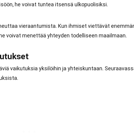
öön, he voivat tuntea itsensä ulkopuolisiksi.
aiheuttaa vieraantumista. Kun ihmiset viettävät enemmä
 he voivat menettää yhteyden todelliseen maailmaan.
utukset
täviä vaikutuksia yksilöihin ja yhteiskuntaan. Seuraavas
uksista.