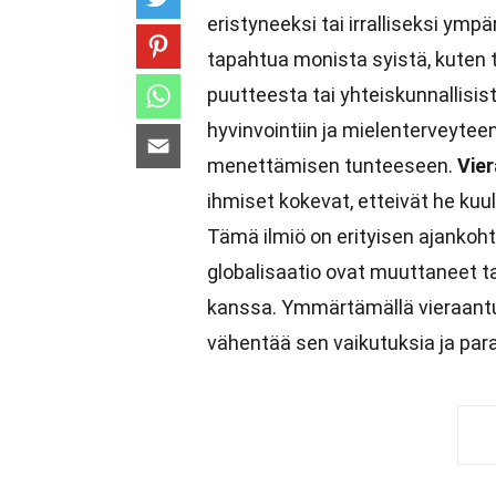
eristyneeksi tai irralliseksi ymp
tapahtua monista syistä, kuten 
puutteesta tai yhteiskunnallisi
hyvinvointiin ja mielenterveyteen,
menettämisen tunteeseen.
Vie
ihmiset kokevat, etteivät he kuu
Tämä ilmiö on erityisen ajankoht
globalisaatio ovat muuttaneet t
kanssa. Ymmärtämällä vieraantu
vähentää sen vaikutuksia ja para