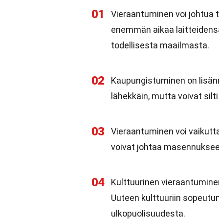
01
Vieraantuminen voi johtua 
enemmän aikaa laitteidensa
todellisesta maailmasta.
02
Kaupungistuminen on lisän
lähekkäin, mutta voivat silti
03
Vieraantuminen voi vaikutt
voivat johtaa masennuksee
04
Kulttuurinen vieraantumine
Uuteen kulttuuriin sopeutum
ulkopuolisuudesta.