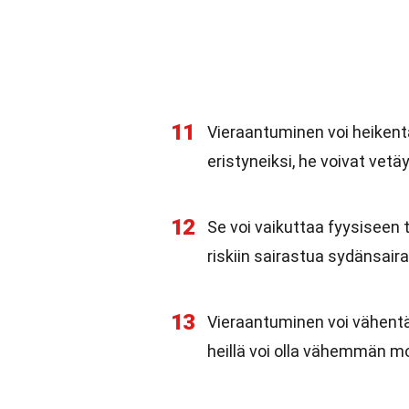
11
Vieraantuminen voi heikent
eristyneiksi, he voivat vetä
12
Se voi vaikuttaa fyysiseen
riskiin sairastua sydänsair
13
Vieraantuminen voi vähentää
heillä voi olla vähemmän m