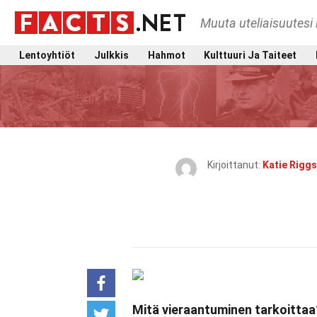
Muuta uteliaisuutesi 
Lentoyhtiöt
Julkkis
Hahmot
Kulttuuri Ja Taiteet
Kirjoittanut:
Katie Riggs
Mitä vieraantuminen tarkoittaa