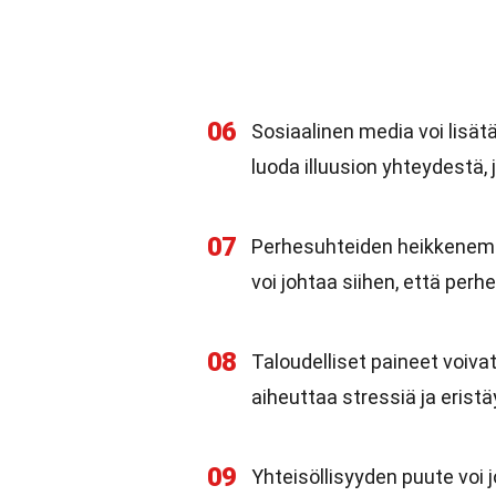
06
Sosiaalinen media voi lisät
luoda illuusion yhteydestä, j
07
Perhesuhteiden heikkenemin
voi johtaa siihen, että pe
08
Taloudelliset paineet voivat
aiheuttaa stressiä ja erist
09
Yhteisöllisyyden puute voi 