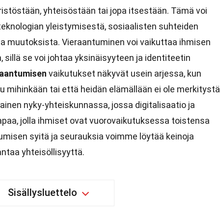
äristöstään, yhteisöstään tai jopa itsestään. Tämä voi
teknologian yleistymisestä, sosiaalisten suhteiden
sta muutoksista. Vieraantuminen voi vaikuttaa ihmisen
 sillä se voi johtaa yksinäisyyteen ja identiteetin
raantumisen
vaikutukset näkyvät usein arjessa, kun
lu mihinkään tai että heidän elämällään ei ole merkitystä
ainen nyky-yhteiskunnassa, jossa digitalisaatio ja
apaa, jolla ihmiset ovat vuorovaikutuksessa toistensa
misen syitä ja seurauksia voimme löytää keinoja
ntaa yhteisöllisyyttä.
Sisällysluettelo