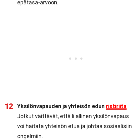
epätasa-arvoon.
12
Yksilönvapauden ja yhteisön edun
ristiriita
Jotkut väittävät, että liiallinen yksilönvapaus
voi haitata yhteisön etua ja johtaa sosiaalisiin
ongelmiin.