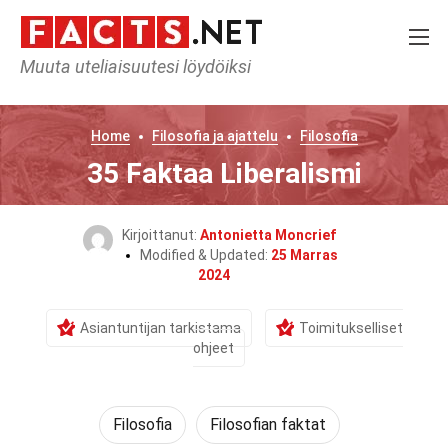
Muuta uteliaisuutesi löydöiksi
Home
Filosofia ja ajattelu
Filosofia
35 Faktaa Liberalismi
Kirjoittanut:
Antonietta Moncrief
Modified & Updated:
25 Marras
2024
Asiantuntijan tarkistama
Toimitukselliset
ohjeet
Filosofia
Filosofian faktat