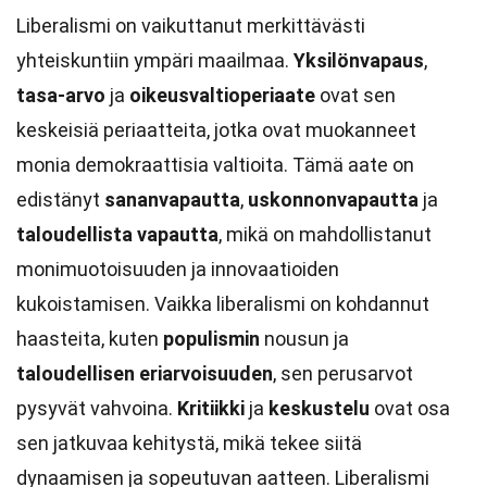
Liberalismi on vaikuttanut merkittävästi
yhteiskuntiin ympäri maailmaa.
Yksilönvapaus
,
tasa-arvo
ja
oikeusvaltioperiaate
ovat sen
keskeisiä periaatteita, jotka ovat muokanneet
monia demokraattisia valtioita. Tämä aate on
edistänyt
sananvapautta
,
uskonnonvapautta
ja
taloudellista vapautta
, mikä on mahdollistanut
monimuotoisuuden ja innovaatioiden
kukoistamisen. Vaikka liberalismi on kohdannut
haasteita, kuten
populismin
nousun ja
taloudellisen eriarvoisuuden
, sen perusarvot
pysyvät vahvoina.
Kritiikki
ja
keskustelu
ovat osa
sen jatkuvaa kehitystä, mikä tekee siitä
dynaamisen ja sopeutuvan aatteen. Liberalismi