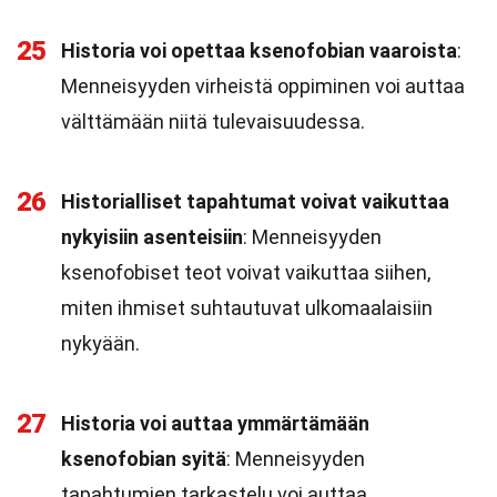
25
Historia voi opettaa ksenofobian vaaroista
:
Menneisyyden virheistä oppiminen voi auttaa
välttämään niitä tulevaisuudessa.
26
Historialliset tapahtumat voivat vaikuttaa
nykyisiin asenteisiin
: Menneisyyden
ksenofobiset teot voivat vaikuttaa siihen,
miten ihmiset suhtautuvat ulkomaalaisiin
nykyään.
27
Historia voi auttaa ymmärtämään
ksenofobian syitä
: Menneisyyden
tapahtumien tarkastelu voi auttaa