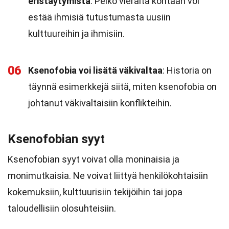
eristäytymistä
: Pelko vieraita kohtaan voi
estää ihmisiä tutustumasta uusiin
kulttuureihin ja ihmisiin.
06
Ksenofobia voi lisätä väkivaltaa
: Historia on
täynnä esimerkkejä siitä, miten ksenofobia on
johtanut väkivaltaisiin konflikteihin.
Ksenofobian syyt
Ksenofobian syyt voivat olla moninaisia ja
monimutkaisia. Ne voivat liittyä henkilökohtaisiin
kokemuksiin, kulttuurisiin tekijöihin tai jopa
taloudellisiin olosuhteisiin.