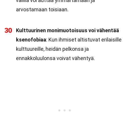
välillä voi auttaa ymmärtämään ja
arvostamaan toisiaan.
30
Kulttuurinen monimuotoisuus voi vähentää
ksenofobiaa
: Kun ihmiset altistuvat erilaisille
kulttuureille, heidän pelkonsa ja
ennakkoluulonsa voivat vähentyä.