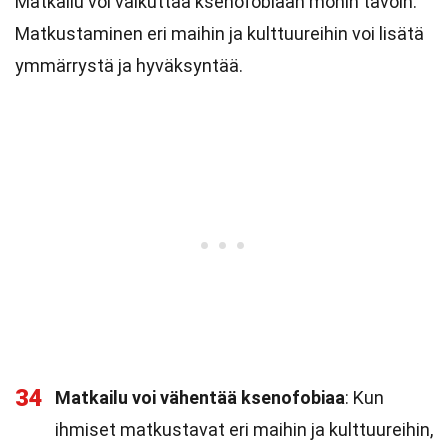
Matkailu voi vaikuttaa ksenofobiaan monin tavoin.
Matkustaminen eri maihin ja kulttuureihin voi lisätä
ymmärrystä ja hyväksyntää.
34
Matkailu voi vähentää ksenofobiaa
: Kun
ihmiset matkustavat eri maihin ja kulttuureihin,