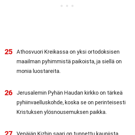
25
Athosvuori Kreikassa on yksi ortodoksisen
maailman pyhimmistä paikoista, ja siellä on
monia luostareita.
26
Jerusalemin Pyhän Haudan kirkko on tärkeä
pyhiinvaelluskohde, koska se on perinteisesti
Kristuksen ylösnousemuksen paikka.
27
Venäjän Kizhin saari on tunnettu kauniista