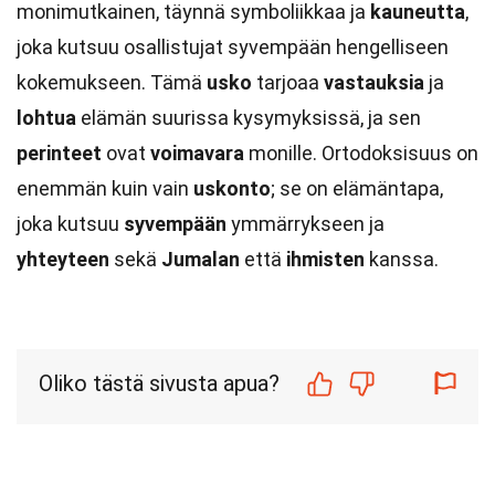
monimutkainen, täynnä symboliikkaa ja
kauneutta
,
joka kutsuu osallistujat syvempään hengelliseen
kokemukseen. Tämä
usko
tarjoaa
vastauksia
ja
lohtua
elämän suurissa kysymyksissä, ja sen
perinteet
ovat
voimavara
monille. Ortodoksisuus on
enemmän kuin vain
uskonto
; se on elämäntapa,
joka kutsuu
syvempään
ymmärrykseen ja
yhteyteen
sekä
Jumalan
että
ihmisten
kanssa.
Oliko tästä sivusta apua?