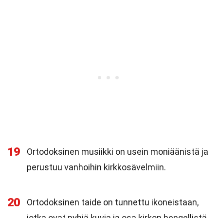
19
Ortodoksinen musiikki on usein moniäänistä ja
perustuu vanhoihin kirkkosävelmiin.
20
Ortodoksinen taide on tunnettu ikoneistaan,
jotka ovat pyhiä kuvia ja osa kirkon hengellistä