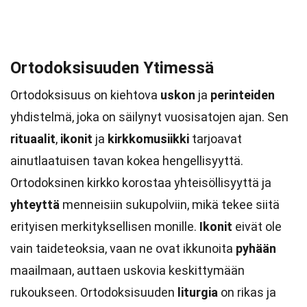
Ortodoksisuuden Ytimessä
Ortodoksisuus on kiehtova
uskon
ja
perinteiden
yhdistelmä, joka on säilynyt vuosisatojen ajan. Sen
rituaalit
,
ikonit
ja
kirkkomusiikki
tarjoavat
ainutlaatuisen tavan kokea hengellisyyttä.
Ortodoksinen kirkko korostaa yhteisöllisyyttä ja
yhteyttä
menneisiin sukupolviin, mikä tekee siitä
erityisen merkityksellisen monille.
Ikonit
eivät ole
vain taideteoksia, vaan ne ovat ikkunoita
pyhään
maailmaan, auttaen uskovia keskittymään
rukoukseen. Ortodoksisuuden
liturgia
on rikas ja