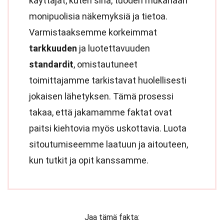
käyttäjät, kuten sinä, tuoden mukanaan
monipuolisia näkemyksiä ja tietoa.
Varmistaaksemme korkeimmat
tarkkuuden
ja luotettavuuden
standardit
, omistautuneet
toimittajamme tarkistavat huolellisesti
jokaisen lähetyksen. Tämä prosessi
takaa, että jakamamme faktat ovat
paitsi kiehtovia myös uskottavia. Luota
sitoutumiseemme laatuun ja aitouteen,
kun tutkit ja opit kanssamme.
Jaa tämä fakta: