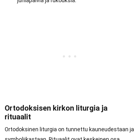
juhlapäiviä ja rukouksia.
Ortodoksisen kirkon liturgia ja
rituaalit
Ortodoksinen liturgia on tunnettu kauneudestaan ja
symboliikastaan. Rituaalit ovat keskeinen osa