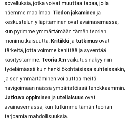
sovelluksia, jotka voivat muuttaa tapaa, jolla
näemme maailmaa.
Tiedon jakaminen
ja
keskustelun ylläpitäminen ovat avainasemassa,
kun pyrimme ymmärtämään tämän teorian
monimutkaisuutta.
Kritiikki
ja
tutkimus
ovat
tärkeitä, jotta voimme kehittää ja syventää
käsitystämme.
Teoria X:n
vaikutus näkyy niin
työelämässä kuin henkilökohtaisissa suhteissakin,
ja sen ymmärtäminen voi auttaa meitä
navigoimaan näissä ympäristöissä tehokkaammin.
Jatkuva oppiminen
ja
uteliaisuus
ovat
avainasemassa, kun tutkimme tämän teorian
tarjoamia mahdollisuuksia.