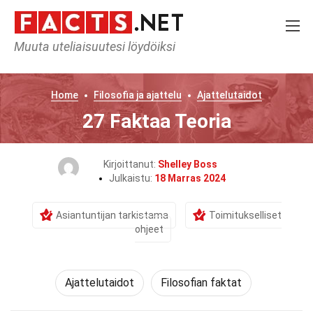
Muuta uteliaisuutesi löydöiksi
Home
Filosofia ja ajattelu
Ajattelutaidot
27 Faktaa Teoria
Kirjoittanut:
Shelley Boss
Julkaistu:
18 Marras 2024
Asiantuntijan tarkistama
Toimitukselliset
ohjeet
Ajattelutaidot
Filosofian faktat