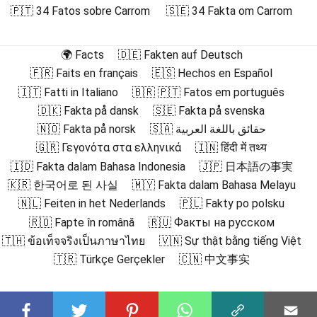
🇵🇹 34 Fatos sobre Carrom
🇸🇪 34 Fakta om Carrom
🌍 Facts
🇩🇪 Fakten auf Deutsch
🇫🇷 Faits en français
🇪🇸 Hechos en Español
🇮🇹 Fatti in Italiano
🇧🇷 🇵🇹 Fatos em português
🇩🇰 Fakta på dansk
🇸🇪 Fakta på svenska
🇳🇴 Fakta på norsk
🇸🇦 حقائق باللغة العربية
🇬🇷 Γεγονότα στα ελληνικά
🇮🇳 हिंदी में तथ्य
🇮🇩 Fakta dalam Bahasa Indonesia
🇯🇵 日本語の事実
🇰🇷 한국어로 된 사실
🇲🇾 Fakta dalam Bahasa Melayu
🇳🇱 Feiten in het Nederlands
🇵🇱 Fakty po polsku
🇷🇴 Fapte în română
🇷🇺 Факты на русском
🇹🇭 ข้อเท็จจริงเป็นภาษาไทย
🇻🇳 Sự thật bằng tiếng Việt
🇹🇷 Türkçe Gerçekler
🇨🇳 中文事实