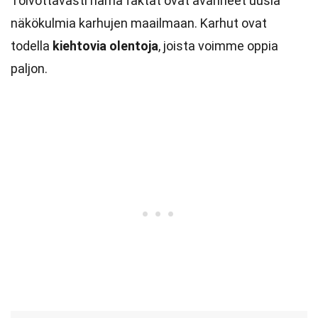
Toivottavasti nämä faktat ovat avanneet uusia
näkökulmia karhujen maailmaan. Karhut ovat
todella
kiehtovia olentoja
, joista voimme oppia
paljon.