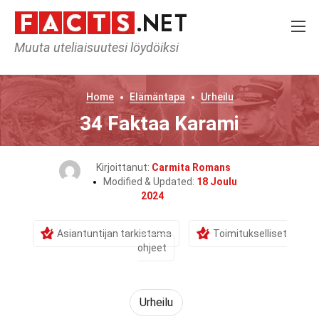
Muuta uteliaisuutesi löydöiksi
Home
Elämäntapa
Urheilu
34 Faktaa Karami
Kirjoittanut:
Carmita Romans
Modified & Updated:
18 Joulu
2024
Asiantuntijan tarkistama
Toimitukselliset
ohjeet
Urheilu