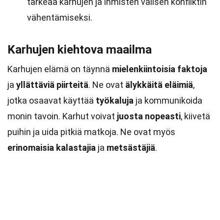
tärkeää karhujen ja ihmisten välisen konfliktin
vähentämiseksi.
Karhujen kiehtova maailma
Karhujen elämä on täynnä
mielenkiintoisia faktoja
ja
yllättäviä piirteitä
. Ne ovat
älykkäitä eläimiä
,
jotka osaavat käyttää
työkaluja
ja kommunikoida
monin tavoin. Karhut voivat
juosta nopeasti
, kiivetä
puihin ja uida pitkiä matkoja. Ne ovat myös
erinomaisia kalastajia
ja
metsästäjiä
.