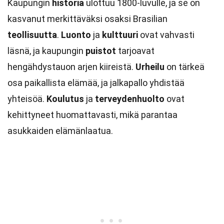
Kaupungin
historia
ulottuu 1800-luvulle, ja se on
kasvanut merkittäväksi osaksi Brasilian
teollisuutta
.
Luonto
ja
kulttuuri
ovat vahvasti
läsnä, ja kaupungin
puistot
tarjoavat
hengähdystauon arjen kiireistä.
Urheilu
on tärkeä
osa paikallista elämää, ja jalkapallo yhdistää
yhteisöä.
Koulutus
ja
terveydenhuolto
ovat
kehittyneet huomattavasti, mikä parantaa
asukkaiden elämänlaatua.