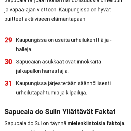
Sapucaia tarjoaa monia mahdollisuuksia urheiluun
ja vapaa-ajan viettoon. Kaupungissa on hyvät
puitteet aktiiviseen elämäntapaan.
29
Kaupungissa on useita urheilukenttiä ja -
halleja.
30
Sapucaian asukkaat ovat innokkaita
jalkapallon harrastajia.
31
Kaupungissa järjestetään säännöllisesti
urheilutapahtumia ja kilpailuja.
Sapucaia do Sulin Yllättävät Faktat
Sapucaia do Sul on täynnä
mielenkiintoisia faktoja
.