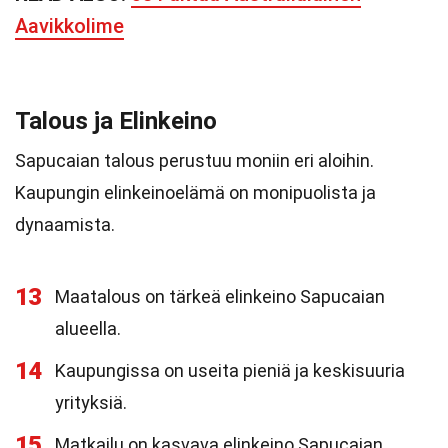
Aavikkolime
Talous ja Elinkeino
Sapucaian talous perustuu moniin eri aloihin.
Kaupungin elinkeinoelämä on monipuolista ja
dynaamista.
13
Maatalous on tärkeä elinkeino Sapucaian
alueella.
14
Kaupungissa on useita pieniä ja keskisuuria
yrityksiä.
15
Matkailu on kasvava elinkeino Sapucaian