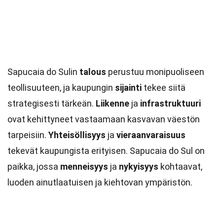
Sapucaia do Sulin
talous
perustuu monipuoliseen
teollisuuteen, ja kaupungin
sijainti
tekee siitä
strategisesti tärkeän.
Liikenne
ja
infrastruktuuri
ovat kehittyneet vastaamaan kasvavan väestön
tarpeisiin.
Yhteisöllisyys
ja
vieraanvaraisuus
tekevät kaupungista erityisen. Sapucaia do Sul on
paikka, jossa
menneisyys
ja
nykyisyys
kohtaavat,
luoden ainutlaatuisen ja kiehtovan ympäristön.