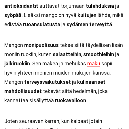
antioksidantit
auttavat torjumaan
tulehduksia
ja
syöpää
. Lisäksi mango on hyvä
kuitujen
lähde, mikä
edistää
ruoansulatusta
ja
sydämen terveyttä
.
Mangon
monipuolisuus
tekee siitä täydellisen lisän
moniin ruokiin, kuten
salaatteihin
,
smoothieihin
ja
jälkiruokiin
. Sen makea ja mehukas
maku
sopii
hyvin yhteen monien muiden makujen kanssa.
Mangon
terveysvaikutukset
ja
kulinaariset
mahdollisuudet
tekevät siitä hedelmän, joka
kannattaa sisällyttää
ruokavalioon
.
Joten seuraavan kerran, kun kaipaat jotain