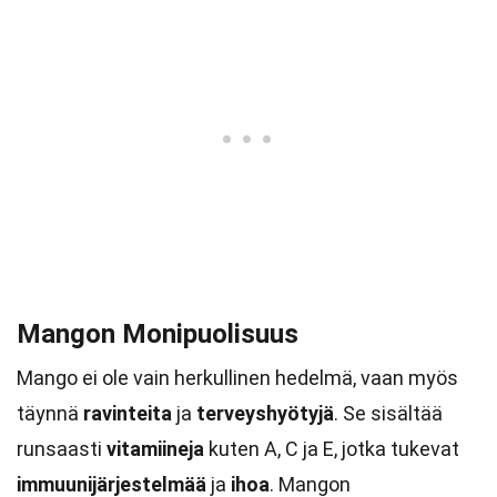
Mangon Monipuolisuus
Mango ei ole vain herkullinen hedelmä, vaan myös
täynnä
ravinteita
ja
terveyshyötyjä
. Se sisältää
runsaasti
vitamiineja
kuten A, C ja E, jotka tukevat
immuunijärjestelmää
ja
ihoa
. Mangon