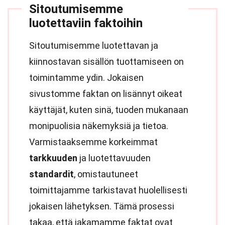
Sitoutumisemme
luotettaviin faktoihin
Sitoutumisemme luotettavan ja
kiinnostavan sisällön tuottamiseen on
toimintamme ydin. Jokaisen
sivustomme faktan on lisännyt oikeat
käyttäjät, kuten sinä, tuoden mukanaan
monipuolisia näkemyksiä ja tietoa.
Varmistaaksemme korkeimmat
tarkkuuden
ja luotettavuuden
standardit
, omistautuneet
toimittajamme tarkistavat huolellisesti
jokaisen lähetyksen. Tämä prosessi
takaa, että jakamamme faktat ovat